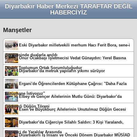
Diyarbakır Haber Merkezi TARAFTAR DEĞİL
HABERCİYİZ
Manşetler
Eski Diyarbakır milletvekili merhum Hacı Ferit Bora, sene-i
devriyesinde dualarla anıldı
Onur Ocakbaşı İşletmecisi Vedat Günaydın: Yerel Basına
Destek Toplumun Ortak Sorumluluğudur
Diyarbakır’da metruk yapıların yıkımı sürüyor
Ergani'de Öğrencilerden Kütüphane Çağrısı: "Daha Fazla
Kütüphane İstiyoruz"
Elbey ve Gençer Ailelerinin Mutlu Günü: Diyarbakır’da
Görkemli Düğün Töreni
Esen ve Büyükburç Ailelerinin Unutulmaz Düğün Gecesi
Diyarbakır’da Ciğerciye Silahlı Saldırı: 3 Kişi Yaralandı,
Gazeteci de Yaralılar Arasında
Diyarbakırlı İş İnsanı ve Önceki Dönem Diyarbakır MÜSİAD