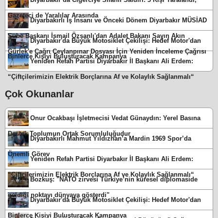
Gazeteci de Yaralılar Arasında
Diyarbakırlı İş İnsanı ve Önceki Dönem Diyarbakır MÜSİAD
Şube Başkanı İsmail Özşanlı'dan Adalet Bakanı Sayın Akın
Diyarbakır'da Büyük Motosiklet Çekilişi: Hedef Motor'dan
Gürlek'e Çağrı Ceylanpınar Dosyası İçin Yeniden İnceleme Çağrısı
Binlerce Kişiyi Buluşturacak Kampanya
Yeniden Refah Partisi Diyarbakır İl Başkanı Ali Erdem:
“Çiftçilerimizin Elektrik Borçlarına Af ve Kolaylık Sağlanmalı“
Çok Okunanlar
Onur Ocakbaşı İşletmecisi Vedat Günaydın: Yerel Basına
Destek Toplumun Ortak Sorumluluğudur
Diyarbakırlı Mahmut Yıldızhan’a Mardin 1969 Spor’da
Önemli Görev
Yeniden Refah Partisi Diyarbakır İl Başkanı Ali Erdem:
“Çiftçilerimizin Elektrik Borçlarına Af ve Kolaylık Sağlanmalı“
Bozkuş: "NATO zirvesi Türkiye’nin küresel diplomaside
geldiği noktayı dünyaya gösterdi"
Diyarbakır'da Büyük Motosiklet Çekilişi: Hedef Motor'dan
Binlerce Kişiyi Buluşturacak Kampanya