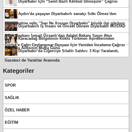
Diyarbakır İçin “Semt Bazlı Kentsel Dönüşüm” Çağrısı
Aydın'da yaşayan Diyarbakırlı sanatçı Sıtkı Ölmez'den
memleketine vefa: "Sen Ne Xoşsan Diyarbekir" büyük ilgi görüyor
Diyarbakırlı İş İnsanı ve Önceki Dönem Diyarbakır MÜSİAD
Şube Başkanı İsmail Özşanlı'dan Adalet Bakanı Sayın Akın
Karacadağ Bölgesinin Köklü Türkmen Aşiretlerinden
Gürlek'e Çağrı Ceylanpınar Dosyası İçin Yeniden İnceleme Çağrısı
Delidolu Ailesinin Mutlu Günü
Diyarbakır’da Ciğerciye Silahlı Saldırı: 3 Kişi Yaralandı,
Gazeteci de Yaralılar Arasında
Kategoriler
SPOR
SAĞLIK
ÖZEL HABER
EĞİTİM