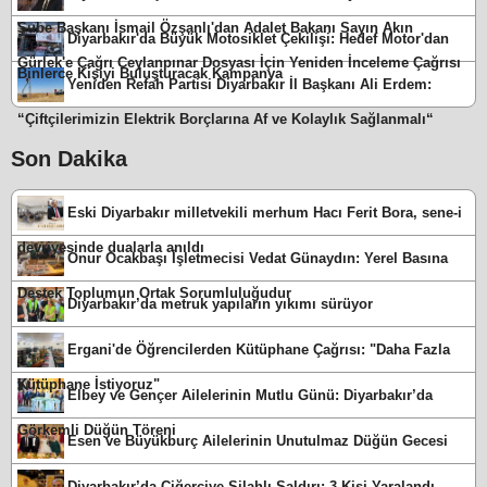
Şube Başkanı İsmail Özşanlı'dan Adalet Bakanı Sayın Akın
Diyarbakır'da Büyük Motosiklet Çekilişi: Hedef Motor'dan
Gürlek'e Çağrı Ceylanpınar Dosyası İçin Yeniden İnceleme Çağrısı
Binlerce Kişiyi Buluşturacak Kampanya
Yeniden Refah Partisi Diyarbakır İl Başkanı Ali Erdem:
“Çiftçilerimizin Elektrik Borçlarına Af ve Kolaylık Sağlanmalı“
Son Dakika
Eski Diyarbakır milletvekili merhum Hacı Ferit Bora, sene-i
devriyesinde dualarla anıldı
Onur Ocakbaşı İşletmecisi Vedat Günaydın: Yerel Basına
Destek Toplumun Ortak Sorumluluğudur
Diyarbakır’da metruk yapıların yıkımı sürüyor
Ergani'de Öğrencilerden Kütüphane Çağrısı: "Daha Fazla
Kütüphane İstiyoruz"
Elbey ve Gençer Ailelerinin Mutlu Günü: Diyarbakır’da
Görkemli Düğün Töreni
Esen ve Büyükburç Ailelerinin Unutulmaz Düğün Gecesi
Diyarbakır’da Ciğerciye Silahlı Saldırı: 3 Kişi Yaralandı,