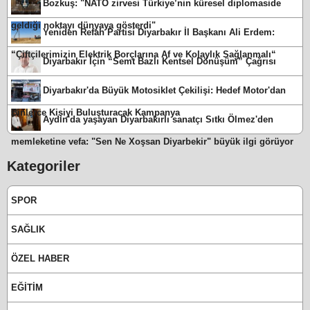
Bozkuş: "NATO zirvesi Türkiye’nin küresel diplomaside
geldiği noktayı dünyaya gösterdi"
Yeniden Refah Partisi Diyarbakır İl Başkanı Ali Erdem:
“Çiftçilerimizin Elektrik Borçlarına Af ve Kolaylık Sağlanmalı“
Diyarbakır İçin “Semt Bazlı Kentsel Dönüşüm” Çağrısı
Diyarbakır'da Büyük Motosiklet Çekilişi: Hedef Motor'dan
Binlerce Kişiyi Buluşturacak Kampanya
Aydın'da yaşayan Diyarbakırlı sanatçı Sıtkı Ölmez'den
memleketine vefa: "Sen Ne Xoşsan Diyarbekir" büyük ilgi görüyor
Kategoriler
SPOR
SAĞLIK
ÖZEL HABER
EĞİTİM