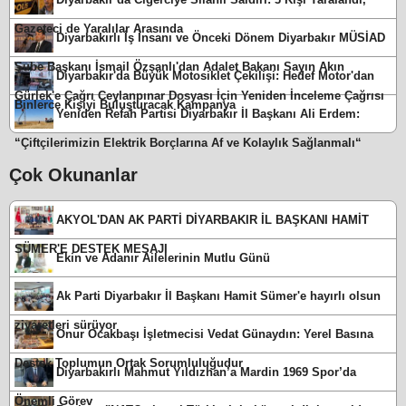
Gazeteci de Yaralılar Arasında
Diyarbakırlı İş İnsanı ve Önceki Dönem Diyarbakır MÜSİAD
Şube Başkanı İsmail Özşanlı'dan Adalet Bakanı Sayın Akın
Diyarbakır'da Büyük Motosiklet Çekilişi: Hedef Motor'dan
Gürlek'e Çağrı Ceylanpınar Dosyası İçin Yeniden İnceleme Çağrısı
Binlerce Kişiyi Buluşturacak Kampanya
Yeniden Refah Partisi Diyarbakır İl Başkanı Ali Erdem:
“Çiftçilerimizin Elektrik Borçlarına Af ve Kolaylık Sağlanmalı“
Çok Okunanlar
AKYOL'DAN AK PARTİ DİYARBAKIR İL BAŞKANI HAMİT
SÜMER'E DESTEK MESAJI
Ekin ve Adanır Ailelerinin Mutlu Günü
Ak Parti Diyarbakır İl Başkanı Hamit Sümer'e hayırlı olsun
ziyaretleri sürüyor
Onur Ocakbaşı İşletmecisi Vedat Günaydın: Yerel Basına
Destek Toplumun Ortak Sorumluluğudur
Diyarbakırlı Mahmut Yıldızhan’a Mardin 1969 Spor’da
Önemli Görev