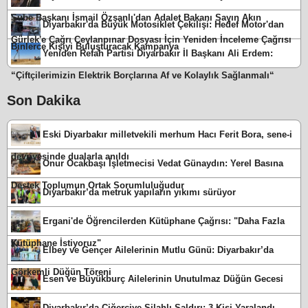
Şube Başkanı İsmail Özşanlı'dan Adalet Bakanı Sayın Akın
Diyarbakır'da Büyük Motosiklet Çekilişi: Hedef Motor'dan
Gürlek'e Çağrı Ceylanpınar Dosyası İçin Yeniden İnceleme Çağrısı
Binlerce Kişiyi Buluşturacak Kampanya
Yeniden Refah Partisi Diyarbakır İl Başkanı Ali Erdem:
“Çiftçilerimizin Elektrik Borçlarına Af ve Kolaylık Sağlanmalı“
Son Dakika
Eski Diyarbakır milletvekili merhum Hacı Ferit Bora, sene-i
devriyesinde dualarla anıldı
Onur Ocakbaşı İşletmecisi Vedat Günaydın: Yerel Basına
Destek Toplumun Ortak Sorumluluğudur
Diyarbakır’da metruk yapıların yıkımı sürüyor
Ergani'de Öğrencilerden Kütüphane Çağrısı: "Daha Fazla
Kütüphane İstiyoruz"
Elbey ve Gençer Ailelerinin Mutlu Günü: Diyarbakır’da
Görkemli Düğün Töreni
Esen ve Büyükburç Ailelerinin Unutulmaz Düğün Gecesi
Diyarbakır’da Ciğerciye Silahlı Saldırı: 3 Kişi Yaralandı,