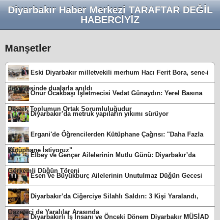
Diyarbakır Haber Merkezi TARAFTAR DEĞİL
HABERCİYİZ
Manşetler
Eski Diyarbakır milletvekili merhum Hacı Ferit Bora, sene-i
devriyesinde dualarla anıldı
Onur Ocakbaşı İşletmecisi Vedat Günaydın: Yerel Basına
Destek Toplumun Ortak Sorumluluğudur
Diyarbakır’da metruk yapıların yıkımı sürüyor
Ergani'de Öğrencilerden Kütüphane Çağrısı: "Daha Fazla
Kütüphane İstiyoruz"
Elbey ve Gençer Ailelerinin Mutlu Günü: Diyarbakır’da
Görkemli Düğün Töreni
Esen ve Büyükburç Ailelerinin Unutulmaz Düğün Gecesi
Diyarbakır’da Ciğerciye Silahlı Saldırı: 3 Kişi Yaralandı,
Gazeteci de Yaralılar Arasında
Diyarbakırlı İş İnsanı ve Önceki Dönem Diyarbakır MÜSİAD