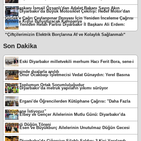
Şube Başkanı İsmail Özşanlı'dan Adalet Bakanı Sayın Akın
Diyarbakır'da Büyük Motosiklet Çekilişi: Hedef Motor'dan
Gürlek'e Çağrı Ceylanpınar Dosyası İçin Yeniden İnceleme Çağrısı
Binlerce Kişiyi Buluşturacak Kampanya
Yeniden Refah Partisi Diyarbakır İl Başkanı Ali Erdem:
“Çiftçilerimizin Elektrik Borçlarına Af ve Kolaylık Sağlanmalı“
Son Dakika
Eski Diyarbakır milletvekili merhum Hacı Ferit Bora, sene-i
devriyesinde dualarla anıldı
Onur Ocakbaşı İşletmecisi Vedat Günaydın: Yerel Basına
Destek Toplumun Ortak Sorumluluğudur
Diyarbakır’da metruk yapıların yıkımı sürüyor
Ergani'de Öğrencilerden Kütüphane Çağrısı: "Daha Fazla
Kütüphane İstiyoruz"
Elbey ve Gençer Ailelerinin Mutlu Günü: Diyarbakır’da
Görkemli Düğün Töreni
Esen ve Büyükburç Ailelerinin Unutulmaz Düğün Gecesi
Diyarbakır’da Ciğerciye Silahlı Saldırı: 3 Kişi Yaralandı,