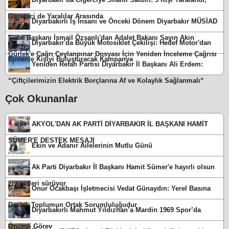
Gazeteci de Yaralılar Arasında
Diyarbakırlı İş İnsanı ve Önceki Dönem Diyarbakır MÜSİAD
Şube Başkanı İsmail Özşanlı'dan Adalet Bakanı Sayın Akın
Diyarbakır'da Büyük Motosiklet Çekilişi: Hedef Motor'dan
Gürlek'e Çağrı Ceylanpınar Dosyası İçin Yeniden İnceleme Çağrısı
Binlerce Kişiyi Buluşturacak Kampanya
Yeniden Refah Partisi Diyarbakır İl Başkanı Ali Erdem:
“Çiftçilerimizin Elektrik Borçlarına Af ve Kolaylık Sağlanmalı“
Çok Okunanlar
AKYOL'DAN AK PARTİ DİYARBAKIR İL BAŞKANI HAMİT
SÜMER'E DESTEK MESAJI
Ekin ve Adanır Ailelerinin Mutlu Günü
Ak Parti Diyarbakır İl Başkanı Hamit Sümer'e hayırlı olsun
ziyaretleri sürüyor
Onur Ocakbaşı İşletmecisi Vedat Günaydın: Yerel Basına
Destek Toplumun Ortak Sorumluluğudur
Diyarbakırlı Mahmut Yıldızhan’a Mardin 1969 Spor’da
Önemli Görev