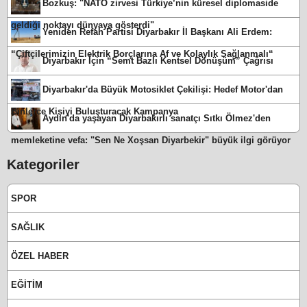
Bozkuş: "NATO zirvesi Türkiye’nin küresel diplomaside
geldiği noktayı dünyaya gösterdi"
Yeniden Refah Partisi Diyarbakır İl Başkanı Ali Erdem:
“Çiftçilerimizin Elektrik Borçlarına Af ve Kolaylık Sağlanmalı“
Diyarbakır İçin “Semt Bazlı Kentsel Dönüşüm” Çağrısı
Diyarbakır'da Büyük Motosiklet Çekilişi: Hedef Motor'dan
Binlerce Kişiyi Buluşturacak Kampanya
Aydın'da yaşayan Diyarbakırlı sanatçı Sıtkı Ölmez'den
memleketine vefa: "Sen Ne Xoşsan Diyarbekir" büyük ilgi görüyor
Kategoriler
SPOR
SAĞLIK
ÖZEL HABER
EĞİTİM