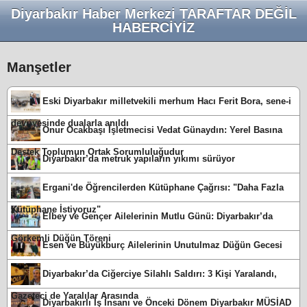
Diyarbakır Haber Merkezi TARAFTAR DEĞİL
HABERCİYİZ
Manşetler
Eski Diyarbakır milletvekili merhum Hacı Ferit Bora, sene-i
devriyesinde dualarla anıldı
Onur Ocakbaşı İşletmecisi Vedat Günaydın: Yerel Basına
Destek Toplumun Ortak Sorumluluğudur
Diyarbakır’da metruk yapıların yıkımı sürüyor
Ergani'de Öğrencilerden Kütüphane Çağrısı: "Daha Fazla
Kütüphane İstiyoruz"
Elbey ve Gençer Ailelerinin Mutlu Günü: Diyarbakır’da
Görkemli Düğün Töreni
Esen ve Büyükburç Ailelerinin Unutulmaz Düğün Gecesi
Diyarbakır’da Ciğerciye Silahlı Saldırı: 3 Kişi Yaralandı,
Gazeteci de Yaralılar Arasında
Diyarbakırlı İş İnsanı ve Önceki Dönem Diyarbakır MÜSİAD