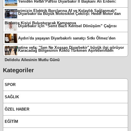
Yeniden Refah Partisi Diyarbakır İl Başkanı Ali Erdem:
“Çiftçilerimizin Elektrik Borçlarına Af ve Kolaylık Sağlanmalı“
Diyarbakır'da Büyük Motosiklet Çekilişi: Hedef Motor'dan
Binlerce Kişiyi Buluşturacak Kampanya
Diyarbakır İçin “Semt Bazlı Kentsel Dönüşüm” Çağrısı
Aydın'da yaşayan Diyarbakırlı sanatçı Sıtkı Ölmez'den
memleketine vefa: "Sen Ne Xoşsan Diyarbekir" büyük ilgi görüyor
Karacadağ Bölgesinin Köklü Türkmen Aşiretlerinden
Delidolu Ailesinin Mutlu Günü
Kategoriler
SPOR
SAĞLIK
ÖZEL HABER
EĞİTİM