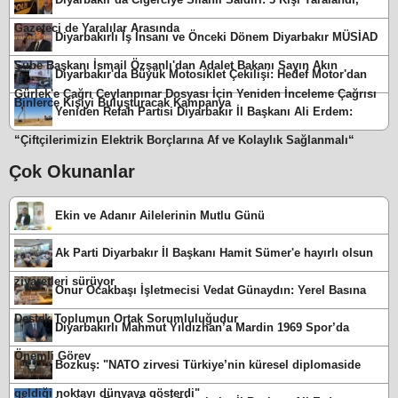
Gazeteci de Yaralılar Arasında
Diyarbakırlı İş İnsanı ve Önceki Dönem Diyarbakır MÜSİAD
Şube Başkanı İsmail Özşanlı'dan Adalet Bakanı Sayın Akın
Diyarbakır'da Büyük Motosiklet Çekilişi: Hedef Motor'dan
Gürlek'e Çağrı Ceylanpınar Dosyası İçin Yeniden İnceleme Çağrısı
Binlerce Kişiyi Buluşturacak Kampanya
Yeniden Refah Partisi Diyarbakır İl Başkanı Ali Erdem:
“Çiftçilerimizin Elektrik Borçlarına Af ve Kolaylık Sağlanmalı“
Çok Okunanlar
Ekin ve Adanır Ailelerinin Mutlu Günü
Ak Parti Diyarbakır İl Başkanı Hamit Sümer'e hayırlı olsun
ziyaretleri sürüyor
Onur Ocakbaşı İşletmecisi Vedat Günaydın: Yerel Basına
Destek Toplumun Ortak Sorumluluğudur
Diyarbakırlı Mahmut Yıldızhan’a Mardin 1969 Spor’da
Önemli Görev
Bozkuş: "NATO zirvesi Türkiye’nin küresel diplomaside
geldiği noktayı dünyaya gösterdi"