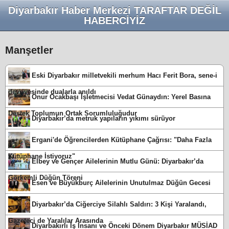
Diyarbakır Haber Merkezi TARAFTAR DEĞİL
HABERCİYİZ
Manşetler
Eski Diyarbakır milletvekili merhum Hacı Ferit Bora, sene-i
devriyesinde dualarla anıldı
Onur Ocakbaşı İşletmecisi Vedat Günaydın: Yerel Basına
Destek Toplumun Ortak Sorumluluğudur
Diyarbakır’da metruk yapıların yıkımı sürüyor
Ergani'de Öğrencilerden Kütüphane Çağrısı: "Daha Fazla
Kütüphane İstiyoruz"
Elbey ve Gençer Ailelerinin Mutlu Günü: Diyarbakır’da
Görkemli Düğün Töreni
Esen ve Büyükburç Ailelerinin Unutulmaz Düğün Gecesi
Diyarbakır’da Ciğerciye Silahlı Saldırı: 3 Kişi Yaralandı,
Gazeteci de Yaralılar Arasında
Diyarbakırlı İş İnsanı ve Önceki Dönem Diyarbakır MÜSİAD