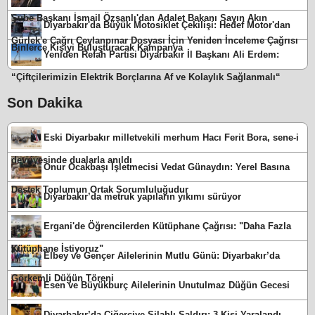
Şube Başkanı İsmail Özşanlı'dan Adalet Bakanı Sayın Akın
Diyarbakır'da Büyük Motosiklet Çekilişi: Hedef Motor'dan
Gürlek'e Çağrı Ceylanpınar Dosyası İçin Yeniden İnceleme Çağrısı
Binlerce Kişiyi Buluşturacak Kampanya
Yeniden Refah Partisi Diyarbakır İl Başkanı Ali Erdem:
“Çiftçilerimizin Elektrik Borçlarına Af ve Kolaylık Sağlanmalı“
Son Dakika
Eski Diyarbakır milletvekili merhum Hacı Ferit Bora, sene-i
devriyesinde dualarla anıldı
Onur Ocakbaşı İşletmecisi Vedat Günaydın: Yerel Basına
Destek Toplumun Ortak Sorumluluğudur
Diyarbakır’da metruk yapıların yıkımı sürüyor
Ergani'de Öğrencilerden Kütüphane Çağrısı: "Daha Fazla
Kütüphane İstiyoruz"
Elbey ve Gençer Ailelerinin Mutlu Günü: Diyarbakır’da
Görkemli Düğün Töreni
Esen ve Büyükburç Ailelerinin Unutulmaz Düğün Gecesi
Diyarbakır’da Ciğerciye Silahlı Saldırı: 3 Kişi Yaralandı,