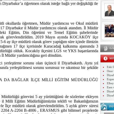
Diyarbakır’a öğretmen olarak isteğe bağlı yer değişikliği ile
şitli okullarda öğretmen, Müdür yardımcısı ve Okul müdürü
017 Diyarbakır il Müdür yardımcısı olarak atandım. İl Müdür
sleki Eğitim, Din öğretimi ve Temel Eğitim şubelerinde
larak görevlendirildim. 2019 Mayıs ayında KOCAKÖY ilçe
5-6 ay ilçe müdürü olarak görev yaptığım süre içinde ilimizin
 rağmen 17 ilçe içerisinde Karacadağ kalkınma ajansında 3
GA
müdürlüğü olduk. Kocaköy ilçesini LGS ve YKS başarılarında
da İl Müdür yardımcılığına geri döndüm.
SO
i yerleştirme sorunu olan üçüncü il Diyarbakırdı. Aynı yıl
Eski D
ınıfa yerleştirilmesi sorunu sorunsuz ve sıkıntısız bir şekilde
Onur 
Diyar
Ergan
NDA DA BAĞLAR İLÇE MİLLİ EĞİTİM MÜDÜRLÜĞÜ
Elbey
Esen 
Diyarb
üzerinde
Diyar
m Müdürlüğü görevini 5 ay yürüttüğünü de sözlerine ekleyen
e il Milli Eğitim Müdürlüğümüzün teklifi ve Bakanlığımızın
evle İlçe müdürü olarak görevlendirildim. 5 aylık görev süresi
FO
204 A-2204 B-4006 , ERASMUS gibi bilimsel projelerde