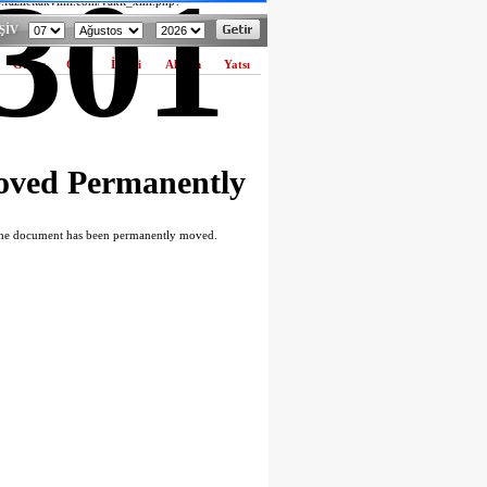
301
w.fazilettakvimi.com/vakit_xml.php?
bakir" in
hosts/diyarbakirhabermerkezi.com/httpdocs/formlar/namaz.php
ŞİV
Güneş
Öğle
İkindi
Akşam
Yatsı
ved Permanently
he document has been permanently moved.