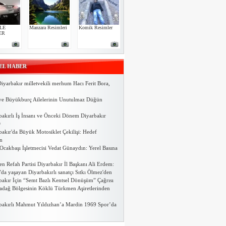
DİYARBAKIR’DA BİR OKULDA
PİSLİKTEN GEÇİLMİYOR
LE
Manzara Resimleri
Komik Resimler
ER
Diyarbakır Milli Eğitim İl
Müdürlüğü’ne 50 metre mesafede
İl Müdürü Taşçıer’e yönelik atılan
EL HABER
iftira…
Geçtiğimiz günlerde bazı sosyal
iyarbakır milletvekili merhum Hacı Ferit Bora,
paylaşım sitelerinde yayınlanan…
ve Büyükburç Ailelerinin Unutulmaz Düğün
DİYARBAKIR GAP GENÇLİK VE
KÜLTÜR EVİ’NDEN…
bakırlı İş İnsanı ve Önceki Dönem Diyarbakır
D.BAKIR- Diyarbakır GAP Gençlik ve
D
Kültür Evi tarafından organize…
bakır'da Büyük Motosiklet Çekilişi: Hedef
n
Ocakbaşı İşletmecisi Vedat Günaydın: Yerel Basına
Ergani'de Öğrencilerden Kütüphane
Çağrısı:…
n Refah Partisi Diyarbakır İl Başkanı Ali Erdem:
DİYARBAKIR – Diyarbakır'ın Ergani
da yaşayan Diyarbakırlı sanatçı Sıtkı Ölmez'den
ilçesinde eğitim gören öğrenciler,…
bakır İçin “Semt Bazlı Kentsel Dönüşüm” Çağrısı
adağ Bölgesinin Köklü Türkmen Aşiretlerinden
Uzan Ailesinin Mutlu Günü
Diyarbakır Ergani ilçesinde ikamet eden
bakırlı Mahmut Yıldızhan’a Mardin 1969 Spor’da
Emine Bedia Uzan, Türkiye’nin…