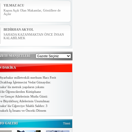
Diyarbakır'da, bugün (Cumartesi)…
YILMAZ ACU
Kapısı Açık Olan Makamlar, Gönüllere de
Vefakar öğretmen öğrencilerini yalnız
Açılır
bırakmıyor
Diyarbakır’ın Merkez Sur İlçesinde
bağlı Ziyaret İlköğretim…
BEDİRHAN AKYOL
SAHADA KAZANMAKTAN ÖNCE İNSAN
KALABİLMEK
Bütün Öğretmenlerin öğretmenler
günü kutlu…
Metafizik Uzmanı Beytullah Şentürk,
bugün kutladığımız 24 Kasım…
Yahya ERİKLİ
ZETE MANŞETLERİ
7. CÜZDEN MESAJLAR..
İHA'nın haberi ses getirdi, üniforması
N DAKİKA
olmadığı…
Diyarbakır’da iddiaya göre 14 yaşındaki
iyarbakır milletvekili merhum Hacı Ferit
MEHMET ÇET
lise öğrencisinin, okul…
Ocakbaşı İşletmecisi Vedat Günaydın:
Yeni yılınız ( 2024 ) Kutlu Olsun
bakır’da metruk yapıların yıkımı
HÜRRİYET KOLEJİ DİYARBAKIR
i'de Öğrencilerden Kütüphane
KAMPÜSÜ GÖRKEMLİ…
 ve Gençer Ailelerinin Mutlu Günü:
Diyarbakır'ın merkez Kayapınar
ve Büyükburç Ailelerinin Unutulmaz
ilçesinde 9 bin metrekare alan
akır’da Ciğerciye Silahlı Saldırı: 3
…
bakırlı İş İnsanı ve Önceki Dönem
Diyarbakır Final Eğitim
Kurumlarından Eğitime…
TO GALERİ
Tümü
Diyarbakır Final Eğitim Kurumları
eğitime desteğine devam ediyor.…