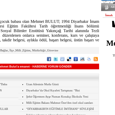
"http://ww
sehir=diyar
/var/www/v
AR
on line 19
İmsak
2 çocuk babası olan Mehmet BULUT; 1994 Diyarbakır İmam
tesi Eğitim Fakültesi Tarih öğretmenliği lisans bölümü
Sosyal Bilimler Enstitüsü Yakınçağ Tarihi alanında Tezli
 düzenlenen onlarca seminer, konferans, kurs ve çalıştaya
 takdir belgesi, aylıkla ödül, başarı belgesi, üstün başarı ve
Mo
,
Bağlar
,
İlçe
,
Milli
,
Eğitim
,
Müdürlüğü
,
Görevine
T
en Mehmet Bulut'a emanet - HABERİNE YORUM GÖNDER
 "Daha
Uzan Ailesinin Mutlu Günü
N
Diyarbakır’da Okul Kıyafeti Tartışması: “Bizi
Şehit Öğretmen Ayşe Numan Konakçı İlkokulu Yeni
Milli Eğitim Bakanı Mahmut Özer'den özel okul zamları
ULLAR
“DİYARBAKIR'IN EĞİTİMLE İMTİHANI“ SÖYLEŞİSİ