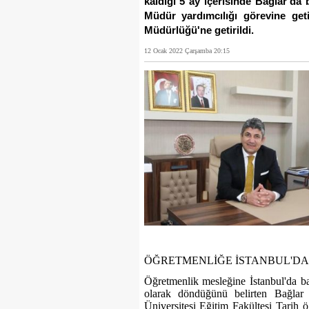
kaldığı 5 ay içerisinde Bağlar'da 
Müdür yardımcılığı görevine get
Müdürlüğü'ne getirildi.
12 Ocak 2022 Çarşamba 20:15
ÖĞRETMENLİĞE İSTANBUL'DA 
Öğretmenlik mesleğine İstanbul'da ba
olarak döndüğünü belirten Bağla
Üniversitesi Eğitim Fakültesi Tarih 