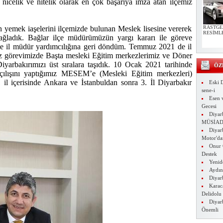
 nicelik ve nitelik olarak en çok başarıya imza atan ilçemiz
RASTGE
 yemek iaşelerini ilçemizde bulunan Meslek lisesine vererek
RESİML
ğladık. Bağlar ilçe müdürümüzün yargı kararı ile göreve
 il müdür yardımcılığına geri döndüm. Temmuz 2021 de il
olan…
 görevimizde Başta mesleki Eğitim merkezlerimiz ve Döner
yarbakırımızı üst sıralara taşıdık. 10 Ocak 2021 tarihinde
ÖZ
çılışını yaptığımız MESEM’e (Mesleki Eğitim merkezleri)
1 il içerisinde Ankara ve İstanbuldan sonra 3. İl Diyarbakır
Eski D
sene-i
Esen 
Gecesi
Diyar
MÜSİA
Diyar
Motor'da
Onur 
Destek
Yenide
Aydın'
Diyar
Karac
Delidolu
Diyar
Önemli