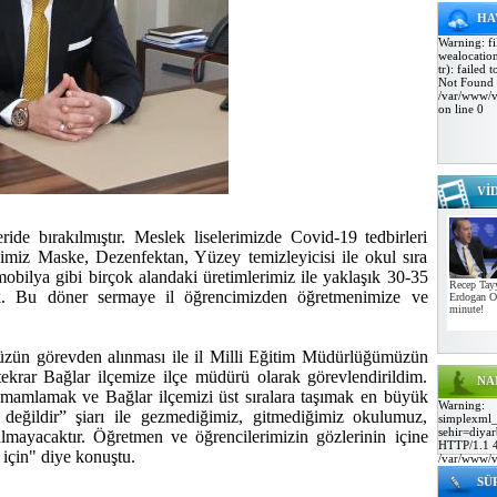
HA
Warning: fi
wealocati
tr): failed
Not Found 
/var/www/v
on line 0
Vİ
ride bırakılmıştır. Meslek liselerimizde Covid-19 tedbirleri
ğimiz Maske, Dezenfektan, Yüzey temizleyicisi ile okul sıra
obilya gibi birçok alandaki üretimlerimiz ile yaklaşık 30-35
Recep Tay
ık. Bu döner sermaye il öğrencimizden öğretmenimize ve
Erdogan O
minute!
ün görevden alınması ile il Milli Eğitim Müdürlüğümüzün
tekrar Bağlar ilçemize ilçe müdürü olarak görevlendirildim.
NA
 tamamlamak ve Bağlar ilçemizi üst sıralara taşımak en büyük
Warning:
değildir” şiarı ile gezmediğimiz, gitmediğimiz okulumuz,
simplexml_
sehir=diyar
mayacaktır. Öğretmen ve öğrencilerimizin gözlerinin içine
HTTP/1.1 4
için" diye konuştu.
/var/www/v
on line 19 
SÜ
to load exte