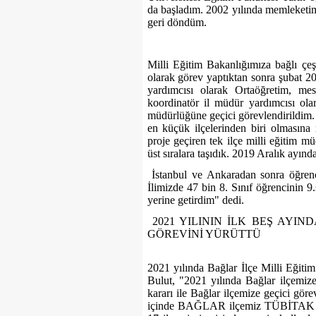
da başladım. 2002 yılında memleketim 
geri döndüm.
Milli Eğitim Bakanlığımıza bağlı çe
olarak görev yaptıktan sonra şubat 2
yardımcısı olarak Ortaöğretim, me
koordinatör il müdür yardımcısı o
müdürlüğüne geçici görevlendirildim. 
en küçük ilçelerinden biri olmasına
proje geçiren tek ilçe milli eğitim 
üst sıralara taşıdık. 2019 Aralık ayın
İstanbul ve Ankaradan sonra öğrenc
İlimizde 47 bin 8. Sınıf öğrencinin 9.s
yerine getirdim" dedi.
2021 YILININ İLK BEŞ AYI
GÖREVİNİ YÜRÜTTÜ
2021 yılında Bağlar İlçe Milli Eğiti
Bulut, "2021 yılında Bağlar ilçemiz
kararı ile Bağlar ilçemize geçici gör
içinde BAĞLAR ilçemiz TÜBİTAK 2