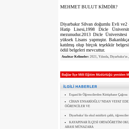
MEHMET BULUT KİMDİR?
Diyarbakır Silvan doğumlu Evli ve
Hatip Lisesi,1998 Dicle Üniversi
mezunudur.2013 Dicle Üniversitesi 
yüksek Lisans yapmıştır. Bakanlıkça
katılmış olup birçok teşekkür belgesi,
ödül belgeleri mevcuttur.
Anahtar Kelimeler:
2021
,
Yılında
,
Diyarbakır'ın
Bağlar İlçe Milli Eğitim Müdürlüğü yenid
İLGİLİ HABERLER
Ergani'de Öğrencilerden Kütüphane Çağrısı:
CİHAN ENSARİOĞLU’NDAN VEFAT EDE
ÖĞRENCİLER VE
Diyarbakır’da okul müdürü çaldı, öğrenciler
KAYAPINAR İLÇESİ ORTAÖĞRETİM OK
ARASI MÜNAZARA