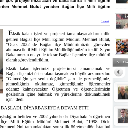
bir çok projeye imza atan ve daha sonra İl Milli Eğitim
irilen Mehmet Bulut yeniden Bağlar İlçe Milli Eğitim
Tweet
E
ksik kalan işleri ve projeleri tamamlayacaklarını dile
getiren Bağlar İlçe Milli Eğitim Müdürü Mehmet Bulut,
"Ocak 2022 de Bağlar ilçe Müdürümüzün görevden
alınması ile il Milli Eğitim Müdürlüğümüzün teklifi Sayın
Bakanımızın onayı ile tekrar Bağlar ilçemize ilçe müdürü
olarak görevlendirildim.
YA
Eksik kalan işlerimizi projelerimizi tamamlamak ve
Bağlar ilçemizi üst sıralara taşımak en büyük arzumuzdur.
“Gitmediğin yer senin değildir” şiarı ile gezmediğimiz,
gitmediğimiz okulumuz, girmediğimiz öğretmenler
odamız kalmayacaktır. Öğretmen ve öğrencilerimizin
gözlerinin içine bakmak ve yüreklerine dokunabilmek
için" dedi.
Eğitim B
BAŞLADI, DİYARBAKIR'DA DEVAM ETTİ
şladığını belirten ve 2002 yılında da Diyarbakır'a öğretmen
r İlçe Milli Eğitim Müdürü Mehmet Bulut, "1998 Dicle
öğretmenliğini tamamladıktan sonra ilk öğretmenliğe İstanbul