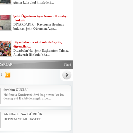
Açılır
günler kala okul kıyafetleri…
Şehit Öğretmen Ayşe Numan Konakçı
BEDİRHAN AKYOL
İlkokulu…
SAHADA KAZANMAKTAN ÖNCE İNSAN
DİYARBAKIR – Kayapınar ilçesinde
KALABİLMEK
bulunan Şehit Öğretmen Ayşe…
Yahya ERİKLİ
Diyarbakır’da okul müdürü çaldı,
7. CÜZDEN MESAJLAR..
öğrenciler…
Diyarbakır’da, Şehit Başkomiser Yılmaz
Allahverdi İlkokulu’nda…
ZARLAR
Tümü
MEHMET ÇET
Milli Eğitim Bakanı Mahmut Özer'den
Yeni yılınız ( 2024 ) Kutlu Olsun
özel okul…
1
2
Milli Eğitim Bakanı Mahmut Özer,
'(2023 yılında özel okullara yapılacak…
ibrahim GÜÇLÜ
KAYAPINAR İLÇESİ
Hikûmeta Kurdistanê divê baş bizane ku îro
dereng e û lê sibê derengtir dibe…
ORTAÖĞRETİM OKULLAR ARASI
MÜNAZARA…
Diyarbakır’ın Kayapınar İlçesi’nde Milli
akanlığı…
Abdülkadir Nur GÖRDÜK
DEPREM VE MUHASEBE
“DİYARBAKIR'IN EĞİTİMLE
İMTİHANI“ SÖYLEŞİSİ…
Kültür, sanat, eğitim ve edebiyat beşiği