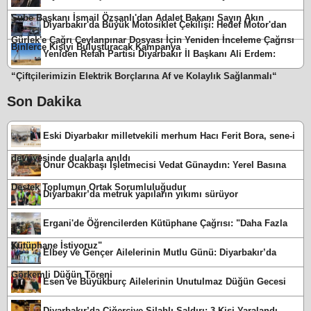
Şube Başkanı İsmail Özşanlı'dan Adalet Bakanı Sayın Akın
Diyarbakır'da Büyük Motosiklet Çekilişi: Hedef Motor'dan
Gürlek'e Çağrı Ceylanpınar Dosyası İçin Yeniden İnceleme Çağrısı
Binlerce Kişiyi Buluşturacak Kampanya
Yeniden Refah Partisi Diyarbakır İl Başkanı Ali Erdem:
“Çiftçilerimizin Elektrik Borçlarına Af ve Kolaylık Sağlanmalı“
Son Dakika
Eski Diyarbakır milletvekili merhum Hacı Ferit Bora, sene-i
devriyesinde dualarla anıldı
Onur Ocakbaşı İşletmecisi Vedat Günaydın: Yerel Basına
Destek Toplumun Ortak Sorumluluğudur
Diyarbakır’da metruk yapıların yıkımı sürüyor
Ergani'de Öğrencilerden Kütüphane Çağrısı: "Daha Fazla
Kütüphane İstiyoruz"
Elbey ve Gençer Ailelerinin Mutlu Günü: Diyarbakır’da
Görkemli Düğün Töreni
Esen ve Büyükburç Ailelerinin Unutulmaz Düğün Gecesi
Diyarbakır’da Ciğerciye Silahlı Saldırı: 3 Kişi Yaralandı,