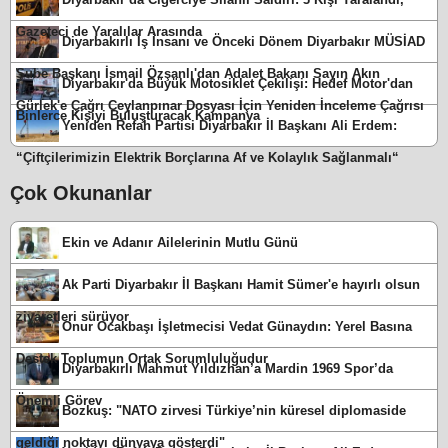
Gazeteci de Yaralılar Arasında
Diyarbakırlı İş İnsanı ve Önceki Dönem Diyarbakır MÜSİAD
Şube Başkanı İsmail Özşanlı'dan Adalet Bakanı Sayın Akın
Diyarbakır'da Büyük Motosiklet Çekilişi: Hedef Motor'dan
Gürlek'e Çağrı Ceylanpınar Dosyası İçin Yeniden İnceleme Çağrısı
Binlerce Kişiyi Buluşturacak Kampanya
Yeniden Refah Partisi Diyarbakır İl Başkanı Ali Erdem:
“Çiftçilerimizin Elektrik Borçlarına Af ve Kolaylık Sağlanmalı“
Çok Okunanlar
Ekin ve Adanır Ailelerinin Mutlu Günü
Ak Parti Diyarbakır İl Başkanı Hamit Sümer'e hayırlı olsun
ziyaretleri sürüyor
Onur Ocakbaşı İşletmecisi Vedat Günaydın: Yerel Basına
Destek Toplumun Ortak Sorumluluğudur
Diyarbakırlı Mahmut Yıldızhan’a Mardin 1969 Spor’da
Önemli Görev
Bozkuş: "NATO zirvesi Türkiye’nin küresel diplomaside
geldiği noktayı dünyaya gösterdi"