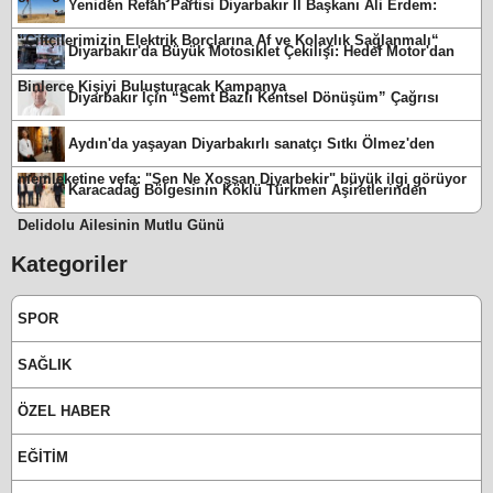
Yeniden Refah Partisi Diyarbakır İl Başkanı Ali Erdem:
“Çiftçilerimizin Elektrik Borçlarına Af ve Kolaylık Sağlanmalı“
Diyarbakır'da Büyük Motosiklet Çekilişi: Hedef Motor'dan
Binlerce Kişiyi Buluşturacak Kampanya
Diyarbakır İçin “Semt Bazlı Kentsel Dönüşüm” Çağrısı
Aydın'da yaşayan Diyarbakırlı sanatçı Sıtkı Ölmez'den
memleketine vefa: "Sen Ne Xoşsan Diyarbekir" büyük ilgi görüyor
Karacadağ Bölgesinin Köklü Türkmen Aşiretlerinden
Delidolu Ailesinin Mutlu Günü
Kategoriler
SPOR
SAĞLIK
ÖZEL HABER
EĞİTİM