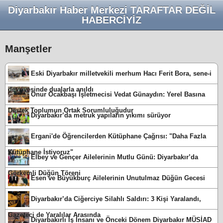
Diyarbakır Haber Merkezi TARAFTAR DEĞİL
HABERCİYİZ
Manşetler
Eski Diyarbakır milletvekili merhum Hacı Ferit Bora, sene-i
devriyesinde dualarla anıldı
Onur Ocakbaşı İşletmecisi Vedat Günaydın: Yerel Basına
Destek Toplumun Ortak Sorumluluğudur
Diyarbakır’da metruk yapıların yıkımı sürüyor
Ergani'de Öğrencilerden Kütüphane Çağrısı: "Daha Fazla
Kütüphane İstiyoruz"
Elbey ve Gençer Ailelerinin Mutlu Günü: Diyarbakır’da
Görkemli Düğün Töreni
Esen ve Büyükburç Ailelerinin Unutulmaz Düğün Gecesi
Diyarbakır’da Ciğerciye Silahlı Saldırı: 3 Kişi Yaralandı,
Gazeteci de Yaralılar Arasında
Diyarbakırlı İş İnsanı ve Önceki Dönem Diyarbakır MÜSİAD