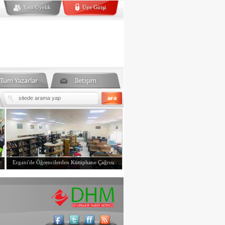
Yeni Üyelik
Üye Girişi
Tüm Yazarlar
İletişim
r
Ergani'de Öğrencilerden Kütüphane Çağrısı:
"Daha…