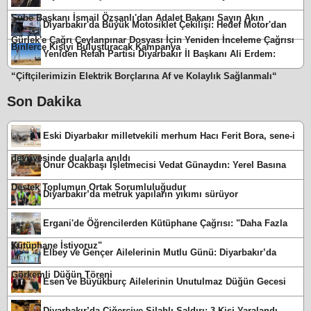
Şube Başkanı İsmail Özşanlı'dan Adalet Bakanı Sayın Akın
Diyarbakır'da Büyük Motosiklet Çekilişi: Hedef Motor'dan
Gürlek'e Çağrı Ceylanpınar Dosyası İçin Yeniden İnceleme Çağrısı
Binlerce Kişiyi Buluşturacak Kampanya
Yeniden Refah Partisi Diyarbakır İl Başkanı Ali Erdem:
“Çiftçilerimizin Elektrik Borçlarına Af ve Kolaylık Sağlanmalı“
Son Dakika
Eski Diyarbakır milletvekili merhum Hacı Ferit Bora, sene-i
devriyesinde dualarla anıldı
Onur Ocakbaşı İşletmecisi Vedat Günaydın: Yerel Basına
Destek Toplumun Ortak Sorumluluğudur
Diyarbakır’da metruk yapıların yıkımı sürüyor
Ergani'de Öğrencilerden Kütüphane Çağrısı: "Daha Fazla
Kütüphane İstiyoruz"
Elbey ve Gençer Ailelerinin Mutlu Günü: Diyarbakır’da
Görkemli Düğün Töreni
Esen ve Büyükburç Ailelerinin Unutulmaz Düğün Gecesi
Diyarbakır’da Ciğerciye Silahlı Saldırı: 3 Kişi Yaralandı,