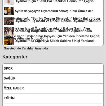
Diyarbakır İçin “Semt Bazlı Kentsel Dönüşüm” Çağrısı
Aydın'da yaşayan Diyarbakırlı sanatçı Sıtkı Ölmez'den
memleketine vefa: "Sen Ne Xoşsan Diyarbekir" büyük ilgi görüyor
Diyarbakırlı İş İnsanı ve Önceki Dönem Diyarbakır MÜSİAD
Şube Başkanı İsmail Özşanlı'dan Adalet Bakanı Sayın Akın
Karacadağ Bölgesinin Köklü Türkmen Aşiretlerinden
Gürlek'e Çağrı Ceylanpınar Dosyası İçin Yeniden İnceleme Çağrısı
Delidolu Ailesinin Mutlu Günü
Diyarbakır’da Ciğerciye Silahlı Saldırı: 3 Kişi Yaralandı,
Gazeteci de Yaralılar Arasında
Kategoriler
SPOR
SAĞLIK
ÖZEL HABER
EĞİTİM