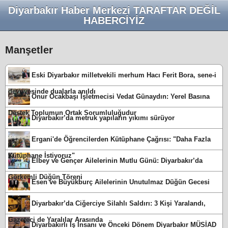
Diyarbakır Haber Merkezi TARAFTAR DEĞİL
HABERCİYİZ
Manşetler
Eski Diyarbakır milletvekili merhum Hacı Ferit Bora, sene-i
devriyesinde dualarla anıldı
Onur Ocakbaşı İşletmecisi Vedat Günaydın: Yerel Basına
Destek Toplumun Ortak Sorumluluğudur
Diyarbakır’da metruk yapıların yıkımı sürüyor
Ergani'de Öğrencilerden Kütüphane Çağrısı: "Daha Fazla
Kütüphane İstiyoruz"
Elbey ve Gençer Ailelerinin Mutlu Günü: Diyarbakır’da
Görkemli Düğün Töreni
Esen ve Büyükburç Ailelerinin Unutulmaz Düğün Gecesi
Diyarbakır’da Ciğerciye Silahlı Saldırı: 3 Kişi Yaralandı,
Gazeteci de Yaralılar Arasında
Diyarbakırlı İş İnsanı ve Önceki Dönem Diyarbakır MÜSİAD