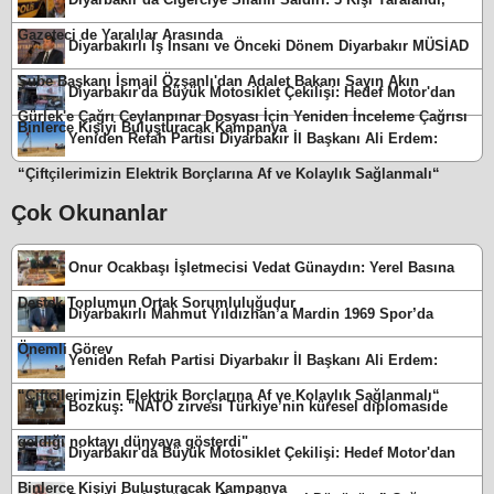
Gazeteci de Yaralılar Arasında
Diyarbakırlı İş İnsanı ve Önceki Dönem Diyarbakır MÜSİAD
Şube Başkanı İsmail Özşanlı'dan Adalet Bakanı Sayın Akın
Diyarbakır'da Büyük Motosiklet Çekilişi: Hedef Motor'dan
Gürlek'e Çağrı Ceylanpınar Dosyası İçin Yeniden İnceleme Çağrısı
Binlerce Kişiyi Buluşturacak Kampanya
Yeniden Refah Partisi Diyarbakır İl Başkanı Ali Erdem:
“Çiftçilerimizin Elektrik Borçlarına Af ve Kolaylık Sağlanmalı“
Çok Okunanlar
Onur Ocakbaşı İşletmecisi Vedat Günaydın: Yerel Basına
Destek Toplumun Ortak Sorumluluğudur
Diyarbakırlı Mahmut Yıldızhan’a Mardin 1969 Spor’da
Önemli Görev
Yeniden Refah Partisi Diyarbakır İl Başkanı Ali Erdem:
“Çiftçilerimizin Elektrik Borçlarına Af ve Kolaylık Sağlanmalı“
Bozkuş: "NATO zirvesi Türkiye’nin küresel diplomaside
geldiği noktayı dünyaya gösterdi"
Diyarbakır'da Büyük Motosiklet Çekilişi: Hedef Motor'dan
Binlerce Kişiyi Buluşturacak Kampanya