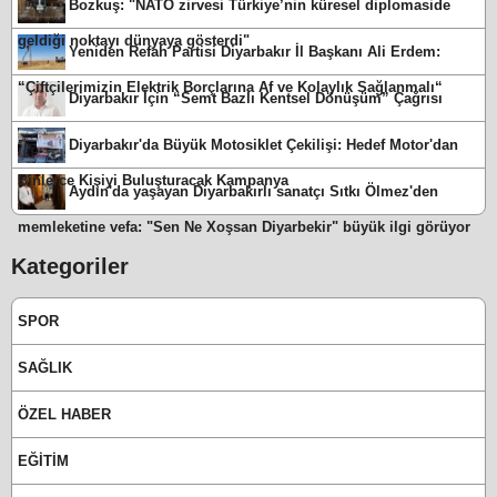
Bozkuş: "NATO zirvesi Türkiye’nin küresel diplomaside
geldiği noktayı dünyaya gösterdi"
Yeniden Refah Partisi Diyarbakır İl Başkanı Ali Erdem:
“Çiftçilerimizin Elektrik Borçlarına Af ve Kolaylık Sağlanmalı“
Diyarbakır İçin “Semt Bazlı Kentsel Dönüşüm” Çağrısı
Diyarbakır'da Büyük Motosiklet Çekilişi: Hedef Motor'dan
Binlerce Kişiyi Buluşturacak Kampanya
Aydın'da yaşayan Diyarbakırlı sanatçı Sıtkı Ölmez'den
memleketine vefa: "Sen Ne Xoşsan Diyarbekir" büyük ilgi görüyor
Kategoriler
SPOR
SAĞLIK
ÖZEL HABER
EĞİTİM