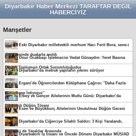
Diyarbakır Haber Merkezi TARAFTAR DEĞİL
HABERCİYİZ
Manşetler
Eski Diyarbakır milletvekili merhum Hacı Ferit Bora, sene-i
devriyesinde dualarla anıldı
Onur Ocakbaşı İşletmecisi Vedat Günaydın: Yerel Basına
Destek Toplumun Ortak Sorumluluğudur
Diyarbakır’da metruk yapıların yıkımı sürüyor
Ergani'de Öğrencilerden Kütüphane Çağrısı: "Daha Fazla
Kütüphane İstiyoruz"
Elbey ve Gençer Ailelerinin Mutlu Günü: Diyarbakır’da
Görkemli Düğün Töreni
Esen ve Büyükburç Ailelerinin Unutulmaz Düğün Gecesi
Diyarbakır’da Ciğerciye Silahlı Saldırı: 3 Kişi Yaralandı,
Gazeteci de Yaralılar Arasında
Diyarbakırlı İş İnsanı ve Önceki Dönem Diyarbakır MÜSİAD