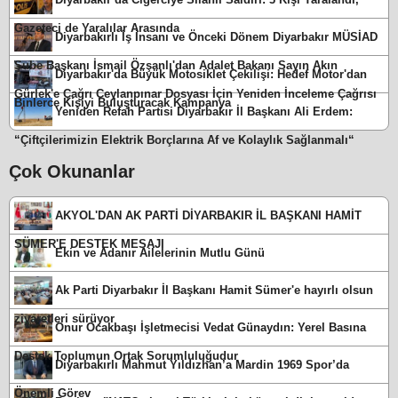
Gazeteci de Yaralılar Arasında
Diyarbakırlı İş İnsanı ve Önceki Dönem Diyarbakır MÜSİAD
Şube Başkanı İsmail Özşanlı'dan Adalet Bakanı Sayın Akın
Diyarbakır'da Büyük Motosiklet Çekilişi: Hedef Motor'dan
Gürlek'e Çağrı Ceylanpınar Dosyası İçin Yeniden İnceleme Çağrısı
Binlerce Kişiyi Buluşturacak Kampanya
Yeniden Refah Partisi Diyarbakır İl Başkanı Ali Erdem:
“Çiftçilerimizin Elektrik Borçlarına Af ve Kolaylık Sağlanmalı“
Çok Okunanlar
AKYOL'DAN AK PARTİ DİYARBAKIR İL BAŞKANI HAMİT
SÜMER'E DESTEK MESAJI
Ekin ve Adanır Ailelerinin Mutlu Günü
Ak Parti Diyarbakır İl Başkanı Hamit Sümer'e hayırlı olsun
ziyaretleri sürüyor
Onur Ocakbaşı İşletmecisi Vedat Günaydın: Yerel Basına
Destek Toplumun Ortak Sorumluluğudur
Diyarbakırlı Mahmut Yıldızhan’a Mardin 1969 Spor’da
Önemli Görev