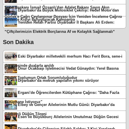
Şube Başkanı İsmail Özşanlı'dan Adalet Bakanı Sayın Akın
Diyarbakır'da Büyük Motosiklet Çekilişi: Hedef Motor'dan
Gürlek'e Çağrı Ceylanpınar Dosyası İçin Yeniden İnceleme Çağrısı
Binlerce Kişiyi Buluşturacak Kampanya
Yeniden Refah Partisi Diyarbakır İl Başkanı Ali Erdem:
“Çiftçilerimizin Elektrik Borçlarına Af ve Kolaylık Sağlanmalı“
Son Dakika
Eski Diyarbakır milletvekili merhum Hacı Ferit Bora, sene-i
devriyesinde dualarla anıldı
Onur Ocakbaşı İşletmecisi Vedat Günaydın: Yerel Basına
Destek Toplumun Ortak Sorumluluğudur
Diyarbakır’da metruk yapıların yıkımı sürüyor
Ergani'de Öğrencilerden Kütüphane Çağrısı: "Daha Fazla
Kütüphane İstiyoruz"
Elbey ve Gençer Ailelerinin Mutlu Günü: Diyarbakır’da
Görkemli Düğün Töreni
Esen ve Büyükburç Ailelerinin Unutulmaz Düğün Gecesi
Diyarbakır’da Ciğerciye Silahlı Saldırı: 3 Kişi Yaralandı,