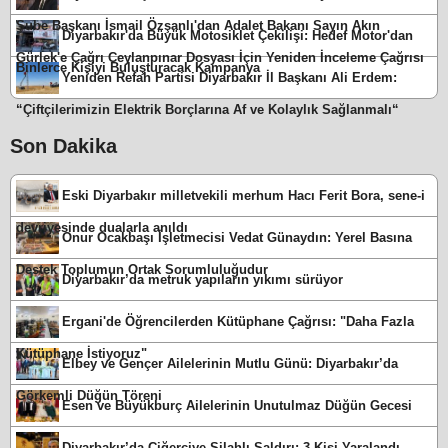
Şube Başkanı İsmail Özşanlı'dan Adalet Bakanı Sayın Akın
Diyarbakır'da Büyük Motosiklet Çekilişi: Hedef Motor'dan
Gürlek'e Çağrı Ceylanpınar Dosyası İçin Yeniden İnceleme Çağrısı
Binlerce Kişiyi Buluşturacak Kampanya
Yeniden Refah Partisi Diyarbakır İl Başkanı Ali Erdem:
“Çiftçilerimizin Elektrik Borçlarına Af ve Kolaylık Sağlanmalı“
Son Dakika
Eski Diyarbakır milletvekili merhum Hacı Ferit Bora, sene-i
devriyesinde dualarla anıldı
Onur Ocakbaşı İşletmecisi Vedat Günaydın: Yerel Basına
Destek Toplumun Ortak Sorumluluğudur
Diyarbakır’da metruk yapıların yıkımı sürüyor
Ergani'de Öğrencilerden Kütüphane Çağrısı: "Daha Fazla
Kütüphane İstiyoruz"
Elbey ve Gençer Ailelerinin Mutlu Günü: Diyarbakır’da
Görkemli Düğün Töreni
Esen ve Büyükburç Ailelerinin Unutulmaz Düğün Gecesi
Diyarbakır’da Ciğerciye Silahlı Saldırı: 3 Kişi Yaralandı,