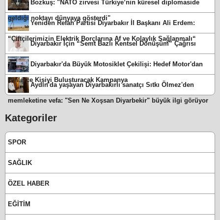
Bozkuş: "NATO zirvesi Türkiye’nin küresel diplomaside
geldiği noktayı dünyaya gösterdi"
Yeniden Refah Partisi Diyarbakır İl Başkanı Ali Erdem:
“Çiftçilerimizin Elektrik Borçlarına Af ve Kolaylık Sağlanmalı“
Diyarbakır İçin “Semt Bazlı Kentsel Dönüşüm” Çağrısı
Diyarbakır'da Büyük Motosiklet Çekilişi: Hedef Motor'dan
Binlerce Kişiyi Buluşturacak Kampanya
Aydın'da yaşayan Diyarbakırlı sanatçı Sıtkı Ölmez'den
memleketine vefa: "Sen Ne Xoşsan Diyarbekir" büyük ilgi görüyor
Kategoriler
SPOR
SAĞLIK
ÖZEL HABER
EĞİTİM