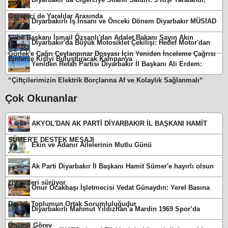
Gazeteci de Yaralılar Arasında
Diyarbakırlı İş İnsanı ve Önceki Dönem Diyarbakır MÜSİAD
Şube Başkanı İsmail Özşanlı'dan Adalet Bakanı Sayın Akın
Diyarbakır'da Büyük Motosiklet Çekilişi: Hedef Motor'dan
Gürlek'e Çağrı Ceylanpınar Dosyası İçin Yeniden İnceleme Çağrısı
Binlerce Kişiyi Buluşturacak Kampanya
Yeniden Refah Partisi Diyarbakır İl Başkanı Ali Erdem:
“Çiftçilerimizin Elektrik Borçlarına Af ve Kolaylık Sağlanmalı“
Çok Okunanlar
AKYOL'DAN AK PARTİ DİYARBAKIR İL BAŞKANI HAMİT
SÜMER'E DESTEK MESAJI
Ekin ve Adanır Ailelerinin Mutlu Günü
Ak Parti Diyarbakır İl Başkanı Hamit Sümer'e hayırlı olsun
ziyaretleri sürüyor
Onur Ocakbaşı İşletmecisi Vedat Günaydın: Yerel Basına
Destek Toplumun Ortak Sorumluluğudur
Diyarbakırlı Mahmut Yıldızhan’a Mardin 1969 Spor’da
Önemli Görev