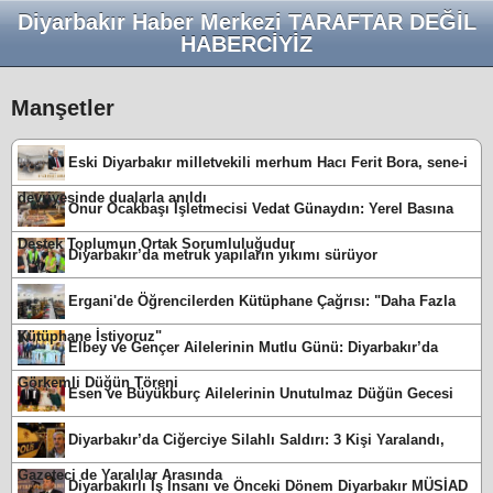
Diyarbakır Haber Merkezi TARAFTAR DEĞİL
HABERCİYİZ
Manşetler
Eski Diyarbakır milletvekili merhum Hacı Ferit Bora, sene-i
devriyesinde dualarla anıldı
Onur Ocakbaşı İşletmecisi Vedat Günaydın: Yerel Basına
Destek Toplumun Ortak Sorumluluğudur
Diyarbakır’da metruk yapıların yıkımı sürüyor
Ergani'de Öğrencilerden Kütüphane Çağrısı: "Daha Fazla
Kütüphane İstiyoruz"
Elbey ve Gençer Ailelerinin Mutlu Günü: Diyarbakır’da
Görkemli Düğün Töreni
Esen ve Büyükburç Ailelerinin Unutulmaz Düğün Gecesi
Diyarbakır’da Ciğerciye Silahlı Saldırı: 3 Kişi Yaralandı,
Gazeteci de Yaralılar Arasında
Diyarbakırlı İş İnsanı ve Önceki Dönem Diyarbakır MÜSİAD