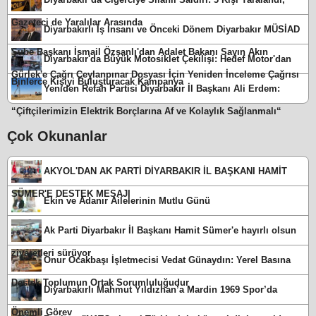
Gazeteci de Yaralılar Arasında
Diyarbakırlı İş İnsanı ve Önceki Dönem Diyarbakır MÜSİAD
Şube Başkanı İsmail Özşanlı'dan Adalet Bakanı Sayın Akın
Diyarbakır'da Büyük Motosiklet Çekilişi: Hedef Motor'dan
Gürlek'e Çağrı Ceylanpınar Dosyası İçin Yeniden İnceleme Çağrısı
Binlerce Kişiyi Buluşturacak Kampanya
Yeniden Refah Partisi Diyarbakır İl Başkanı Ali Erdem:
“Çiftçilerimizin Elektrik Borçlarına Af ve Kolaylık Sağlanmalı“
Çok Okunanlar
AKYOL'DAN AK PARTİ DİYARBAKIR İL BAŞKANI HAMİT
SÜMER'E DESTEK MESAJI
Ekin ve Adanır Ailelerinin Mutlu Günü
Ak Parti Diyarbakır İl Başkanı Hamit Sümer'e hayırlı olsun
ziyaretleri sürüyor
Onur Ocakbaşı İşletmecisi Vedat Günaydın: Yerel Basına
Destek Toplumun Ortak Sorumluluğudur
Diyarbakırlı Mahmut Yıldızhan’a Mardin 1969 Spor’da
Önemli Görev