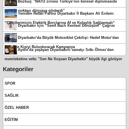
Bozkuş: "NATO zirvesi Türkiye’nin küresel diplomaside
geldiği noktayı dünyaya gösterdi"
Yeniden Refah Partisi Diyarbakır İl Başkanı Ali Erdem:
“Çiftçilerimizin Elektrik Borçlarına Af ve Kolaylık Sağlanmalı“
Diyarbakır İçin “Semt Bazlı Kentsel Dönüşüm” Çağrısı
Diyarbakır'da Büyük Motosiklet Çekilişi: Hedef Motor'dan
Binlerce Kişiyi Buluşturacak Kampanya
Aydın'da yaşayan Diyarbakırlı sanatçı Sıtkı Ölmez'den
memleketine vefa: "Sen Ne Xoşsan Diyarbekir" büyük ilgi görüyor
Kategoriler
SPOR
SAĞLIK
ÖZEL HABER
EĞİTİM