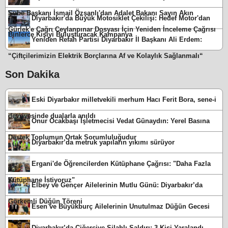
Şube Başkanı İsmail Özşanlı'dan Adalet Bakanı Sayın Akın
Diyarbakır'da Büyük Motosiklet Çekilişi: Hedef Motor'dan
Gürlek'e Çağrı Ceylanpınar Dosyası İçin Yeniden İnceleme Çağrısı
Binlerce Kişiyi Buluşturacak Kampanya
Yeniden Refah Partisi Diyarbakır İl Başkanı Ali Erdem:
“Çiftçilerimizin Elektrik Borçlarına Af ve Kolaylık Sağlanmalı“
Son Dakika
Eski Diyarbakır milletvekili merhum Hacı Ferit Bora, sene-i
devriyesinde dualarla anıldı
Onur Ocakbaşı İşletmecisi Vedat Günaydın: Yerel Basına
Destek Toplumun Ortak Sorumluluğudur
Diyarbakır’da metruk yapıların yıkımı sürüyor
Ergani'de Öğrencilerden Kütüphane Çağrısı: "Daha Fazla
Kütüphane İstiyoruz"
Elbey ve Gençer Ailelerinin Mutlu Günü: Diyarbakır’da
Görkemli Düğün Töreni
Esen ve Büyükburç Ailelerinin Unutulmaz Düğün Gecesi
Diyarbakır’da Ciğerciye Silahlı Saldırı: 3 Kişi Yaralandı,