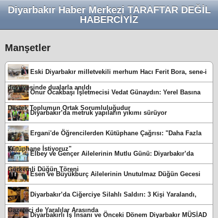
Diyarbakır Haber Merkezi TARAFTAR DEĞİL
HABERCİYİZ
Manşetler
Eski Diyarbakır milletvekili merhum Hacı Ferit Bora, sene-i
devriyesinde dualarla anıldı
Onur Ocakbaşı İşletmecisi Vedat Günaydın: Yerel Basına
Destek Toplumun Ortak Sorumluluğudur
Diyarbakır’da metruk yapıların yıkımı sürüyor
Ergani'de Öğrencilerden Kütüphane Çağrısı: "Daha Fazla
Kütüphane İstiyoruz"
Elbey ve Gençer Ailelerinin Mutlu Günü: Diyarbakır’da
Görkemli Düğün Töreni
Esen ve Büyükburç Ailelerinin Unutulmaz Düğün Gecesi
Diyarbakır’da Ciğerciye Silahlı Saldırı: 3 Kişi Yaralandı,
Gazeteci de Yaralılar Arasında
Diyarbakırlı İş İnsanı ve Önceki Dönem Diyarbakır MÜSİAD