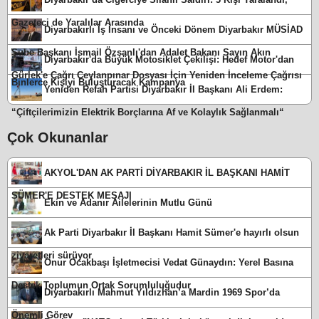
Gazeteci de Yaralılar Arasında
Diyarbakırlı İş İnsanı ve Önceki Dönem Diyarbakır MÜSİAD
Şube Başkanı İsmail Özşanlı'dan Adalet Bakanı Sayın Akın
Diyarbakır'da Büyük Motosiklet Çekilişi: Hedef Motor'dan
Gürlek'e Çağrı Ceylanpınar Dosyası İçin Yeniden İnceleme Çağrısı
Binlerce Kişiyi Buluşturacak Kampanya
Yeniden Refah Partisi Diyarbakır İl Başkanı Ali Erdem:
“Çiftçilerimizin Elektrik Borçlarına Af ve Kolaylık Sağlanmalı“
Çok Okunanlar
AKYOL'DAN AK PARTİ DİYARBAKIR İL BAŞKANI HAMİT
SÜMER'E DESTEK MESAJI
Ekin ve Adanır Ailelerinin Mutlu Günü
Ak Parti Diyarbakır İl Başkanı Hamit Sümer'e hayırlı olsun
ziyaretleri sürüyor
Onur Ocakbaşı İşletmecisi Vedat Günaydın: Yerel Basına
Destek Toplumun Ortak Sorumluluğudur
Diyarbakırlı Mahmut Yıldızhan’a Mardin 1969 Spor’da
Önemli Görev