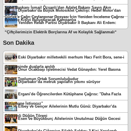
Şube Başkanı İsmail Özşanlı'dan Adalet Bakanı Sayın Akın
Diyarbakır'da Büyük Motosiklet Çekilişi: Hedef Motor'dan
Gürlek'e Çağrı Ceylanpınar Dosyası İçin Yeniden İnceleme Çağrısı
Binlerce Kişiyi Buluşturacak Kampanya
Yeniden Refah Partisi Diyarbakır İl Başkanı Ali Erdem:
“Çiftçilerimizin Elektrik Borçlarına Af ve Kolaylık Sağlanmalı“
Son Dakika
Eski Diyarbakır milletvekili merhum Hacı Ferit Bora, sene-i
devriyesinde dualarla anıldı
Onur Ocakbaşı İşletmecisi Vedat Günaydın: Yerel Basına
Destek Toplumun Ortak Sorumluluğudur
Diyarbakır’da metruk yapıların yıkımı sürüyor
Ergani'de Öğrencilerden Kütüphane Çağrısı: "Daha Fazla
Kütüphane İstiyoruz"
Elbey ve Gençer Ailelerinin Mutlu Günü: Diyarbakır’da
Görkemli Düğün Töreni
Esen ve Büyükburç Ailelerinin Unutulmaz Düğün Gecesi
Diyarbakır’da Ciğerciye Silahlı Saldırı: 3 Kişi Yaralandı,