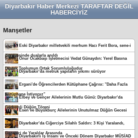
Diyarbakır Haber Merkezi TARAFTAR DEĞİL
HABERCİYİZ
Manşetler
Eski Diyarbakır milletvekili merhum Hacı Ferit Bora, sene-i
devriyesinde dualarla anıldı
Onur Ocakbaşı İşletmecisi Vedat Günaydın: Yerel Basına
Destek Toplumun Ortak Sorumluluğudur
Diyarbakır’da metruk yapıların yıkımı sürüyor
Ergani'de Öğrencilerden Kütüphane Çağrısı: "Daha Fazla
Kütüphane İstiyoruz"
Elbey ve Gençer Ailelerinin Mutlu Günü: Diyarbakır’da
Görkemli Düğün Töreni
Esen ve Büyükburç Ailelerinin Unutulmaz Düğün Gecesi
Diyarbakır’da Ciğerciye Silahlı Saldırı: 3 Kişi Yaralandı,
Gazeteci de Yaralılar Arasında
Diyarbakırlı İş İnsanı ve Önceki Dönem Diyarbakır MÜSİAD