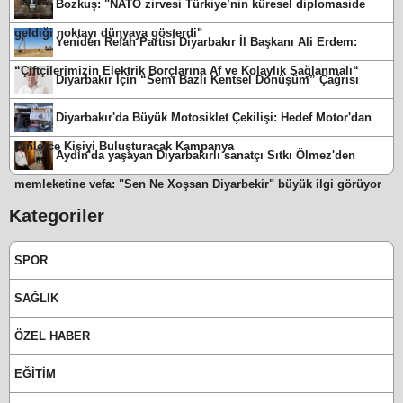
Bozkuş: "NATO zirvesi Türkiye’nin küresel diplomaside
geldiği noktayı dünyaya gösterdi"
Yeniden Refah Partisi Diyarbakır İl Başkanı Ali Erdem:
“Çiftçilerimizin Elektrik Borçlarına Af ve Kolaylık Sağlanmalı“
Diyarbakır İçin “Semt Bazlı Kentsel Dönüşüm” Çağrısı
Diyarbakır'da Büyük Motosiklet Çekilişi: Hedef Motor'dan
Binlerce Kişiyi Buluşturacak Kampanya
Aydın'da yaşayan Diyarbakırlı sanatçı Sıtkı Ölmez'den
memleketine vefa: "Sen Ne Xoşsan Diyarbekir" büyük ilgi görüyor
Kategoriler
SPOR
SAĞLIK
ÖZEL HABER
EĞİTİM