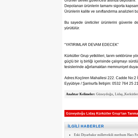
Ürünler devlet güvencesi altında depolanır.
Depolanan ürünlerin tamamı sigorta kapsamı
Ürünlerin kalite ve sınıflandırma analizleri ba
Bu sayede üreticiler ürünlerini güvenle de
yürütülür.
“YATIRIMLAR DEVAM EDECEK”
Kürkütler Grup yetkilileri, tarım sektörüne yö
güçlü bir iş birliği içerisinde çalışmayı sürdür
tesislerinde ağırlamaktan memnuniyet duyacak
Adres:Koçören Mahallesi 222. Cadde No:2 İ
Eyyübiye / Şanlıurfa İletişim: 0532 764 25 2
Anahtar Kelimeler:
Güneydoğu
,
Lidaş
,
Kerkütler
Güneydoğu Lidaş Kürkütler Grup'tan Tarı
İLGİLİ HABERLER
Eski Diyarbakır milletvekili merhum Hacı Fer