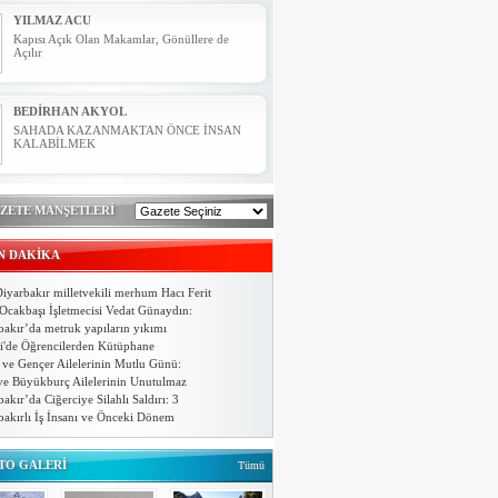
YILMAZ ACU
Kapısı Açık Olan Makamlar, Gönüllere de
Açılır
BEDİRHAN AKYOL
SAHADA KAZANMAKTAN ÖNCE İNSAN
KALABİLMEK
Yahya ERİKLİ
ZETE MANŞETLERİ
7. CÜZDEN MESAJLAR..
N DAKİKA
iyarbakır milletvekili merhum Hacı Ferit
MEHMET ÇET
Ocakbaşı İşletmecisi Vedat Günaydın:
Yeni yılınız ( 2024 ) Kutlu Olsun
bakır’da metruk yapıların yıkımı
i'de Öğrencilerden Kütüphane
 ve Gençer Ailelerinin Mutlu Günü:
ve Büyükburç Ailelerinin Unutulmaz
akır’da Ciğerciye Silahlı Saldırı: 3
bakırlı İş İnsanı ve Önceki Dönem
TO GALERİ
Tümü