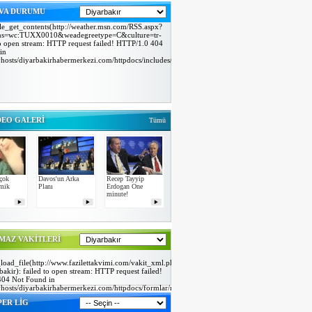
VA DURUMU
le_get_contents(http://weather.msn.com/RSS.aspx?
ons=wc:TUXX0010&weadegreetype=C&culture=tr-
 to open stream: HTTP request failed! HTTP/1.0 404
in
hosts/diyarbakirhabermerkezi.com/httpdocs/includes/msnWeather.class.php
DEO GALERİ
Tümü
çok
Davos'un Arka
Recep Tayyip
omik
Planı
Erdogan One
minute!
MAZ VAKİTLERİ
load_file(http://www.fazilettakvimi.com/vakit_xml.php?
bakir): failed to open stream: HTTP request failed!
04 Not Found in
hosts/diyarbakirhabermerkezi.com/httpdocs/formlar/namaz.php
Warning: simplexml_load_file(): I/O warning : failed
PER LİG
rnal entity