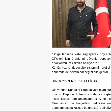
“Bölge tarımına katkı sağlayacak böyle b
Çiftçilerimizin ürünlerini güvenle depola
ortaklarımızı tesisimize bekliyoruz.”
Kürküt, lisanslı depoculuk sisteminin üreti
dönemde de devam edeceğini dile getirdi.
HAZRO’YA YENİ TESİS GELİYOR
Öte yandan Kürkütler Grup’un yatırımları bun
Lisanslı Depoculuk Tesisi için de resmi işle
tesisin kısa sürede tamamlanarak hizmete gi
Yeni tesisin de bölgedeki üreticilere ö
depolanmasına katkıda bulunacağı belirtiliyo