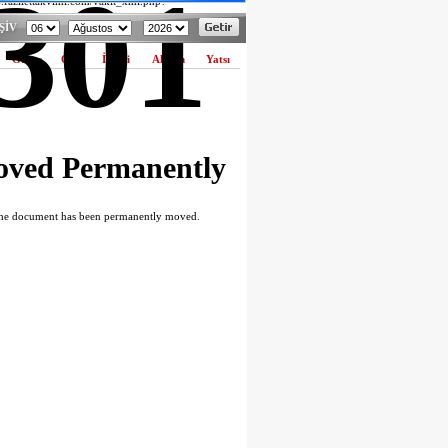
301
w.fazilettakvimi.com/vakit_xml.php?
bakir" in
hosts/diyarbakirhabermerkezi.com/httpdocs/formlar/namaz.php
ŞİV
Güneş
Öğle
İkindi
Akşam
Yatsı
ved Permanently
he document has been permanently moved.