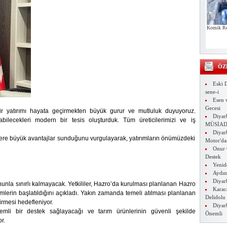
Komik Re
ÖZ
Eski D
sene-i
Esen 
Gecesi
ir yatırımı hayata geçirmekten büyük gurur ve mutluluk duyuyoruz.
Diyar
yabilecekleri modern bir tesis oluşturduk. Tüm üreticilerimizi ve iş
MÜSİA
Diyar
cilere büyük avantajlar sunduğunu vurgulayarak, yatırımların önümüzdeki
Motor'da
Onur 
Destek
Yenide
Aydın'
Diyar
unla sınırlı kalmayacak. Yetkililer, Hazro’da kurulması planlanan Hazro
Karac
mlerin başlatıldığını açıkladı. Yakın zamanda temeli atılması planlanan
Delidolu
rmesi hedefleniyor.
Diyar
nemli bir destek sağlayacağı ve tarım ürünlerinin güvenli şekilde
Önemli
r.