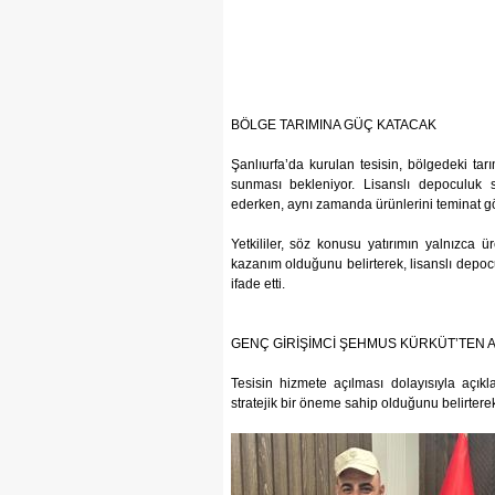
BÖLGE TARIMINA GÜÇ KATACAK
Şanlıurfa’da kurulan tesisin, bölgedeki tar
sunması bekleniyor. Lisanslı depoculuk s
ederken, aynı zamanda ürünlerini teminat g
Yetkililer, söz konusu yatırımın yalnızca 
kazanım olduğunu belirterek, lisanslı depo
ifade etti.
GENÇ GİRİŞİMCİ ŞEHMUS KÜRKÜT’TEN 
Tesisin hizmete açılması dolayısıyla açık
stratejik bir öneme sahip olduğunu belirterek 