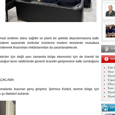
ımsal üretimin daha sağlıklı ve planlı bir şekilde depolanmasına katkı
istemi sayesinde üreticiler ürünlerini modern tesislerde muhafaza
östererek finansman imkânlarından da yararlanabilecek.
GA
üreticiler için değil aynı zamanda bölge ekonomisi için de önemli bir
SO
culuğun tarım sektöründe güvenli ticaretin gelişmesine katkı sunduğunu
Eski D
Onur 
Diyar
AÇIKLAMA
Ergan
Elbey
Esen 
lamalarda bulunan genç girişimci Şehmus Kürküt, tarımın bölge için
Diyarb
şu ifadeleri kullandı:
Diyar
FO