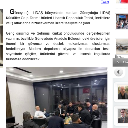
Tweet
G
üneydoğu LİDAŞ bünyesinde kurulan Güneydoğu LİDAŞ
Kürkütler Grup Tarım Ürünleri Lisanslı Depoculuk Tesisi, üreticilere
ve iş ortaklarına hizmet vermek üzere faaliyete başladı.
Genç girişimci ve Şehmus Kürküt öncülüğünde gerçekleştirilen
yatırımın, özellikle Güneydoğu Anadolu Bölgesi’ndeki üreticiler için
önemli bir güvence ve destek mekanizması oluşturması
hedefleniyor. Modern depolama altyapısı ile donatılan tesis
sayesinde çiftçiler, ürünlerini güvenli ve lisanslı koşullarda
Bora…
muhafaza edebilecek.
YA