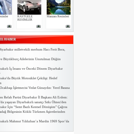
simler
RASTGELE
Manzara Resimleri
RESİMLER
EL HABER
iyarbakır milletvekili merhum Hacı Ferit Bora,
ve Büyükburç Ailelerinin Unutulmaz Düğün
bakırlı İş İnsanı ve Önceki Dönem Diyarbakır
D
bakır'da Büyük Motosiklet Çekilişi: Hedef
n
Ocakbaşı İşletmecisi Vedat Günaydın: Yerel Basına
n Refah Partisi Diyarbakır İl Başkanı Ali Erdem:
da yaşayan Diyarbakırlı sanatçı Sıtkı Ölmez'den
bakır İçin “Semt Bazlı Kentsel Dönüşüm” Çağrısı
adağ Bölgesinin Köklü Türkmen Aşiretlerinden
bakırlı Mahmut Yıldızhan’a Mardin 1969 Spor’da