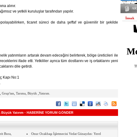
"http://ww
sehir=diyar
na alınır.
/var/www/v
AR
ğımsız ve yetkili kuruluşlar tarafından yapılır.
on line 19
İmsak
polayabilirken, ticaret süreci de daha şeffaf ve güvenilir bir şekilde
Mo
nelik yatırımların artarak devam edeceğini belirterek, bölge üreticileri ile
eceklerini ifade etti. Yetkililer ayrıca tüm dostlarını ve iş ortaklarını yeni
T
larını dile getirdi.
ç Kapı No:1
1
,
Grup'tan
,
Tarıma
,
Büyük
,
Yatırım.
ma Büyük Yatırım - HABERİNE YORUM GÖNDER
it Bora,
Onur Ocakbaşı İşletmecisi Vedat Günaydın: Yerel