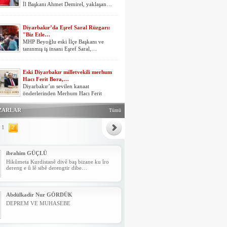
Açılır
İl Başkanı Ahmet Demirel, yaklaşan…
Diyarbakır’da Eşref Saral Rüzgarı:
BEDİRHAN AKYOL
"Biz Etle…
SAHADA KAZANMAKTAN ÖNCE İNSAN
MHP Beyoğlu eski İlçe Başkanı ve
KALABİLMEK
tanınmış iş insanı Eşref Saral,…
Yahya ERİKLİ
Eski Diyarbakır milletvekili merhum
7. CÜZDEN MESAJLAR..
Hacı Ferit Bora,…
Diyarbakır’ın sevilen kanaat
önderlerinden Merhum Hacı Ferit
ZARLAR
Tümü
MEHMET ÇET
Onur Ocakbaşı İşletmecisi Vedat
Yeni yılınız ( 2024 ) Kutlu Olsun
Günaydın: Yerel…
1
2
Onur Ocakbaşı İşletmecisi Vedat
Günaydın, yerel basının şehirlerin…
ibrahim GÜÇLÜ
Diyarbakırlı İş İnsanı ve Önceki
Hikûmeta Kurdistanê divê baş bizane ku îro
dereng e û lê sibê derengtir dibe…
Dönem Diyarbakır…
DİYARBAKIR – Diyarbakırlı iş insanı
ve MÜSİAD önceki dönem…
Abdülkadir Nur GÖRDÜK
DEPREM VE MUHASEBE