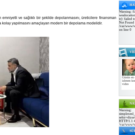
HA
Warning: fi
wealocati
n emniyetli ve sağlıklı bir şekilde depolanmasını, üreticilere finansman
tr): failed
Not Found 
ha kolay yapılmasını amaçlayan modern bir depolama modelidir.
/var/www/v
on line 0
Vİ
Günün en 
izlenen k
video
NA
Warning:
simplexml_
sehir=diyar
HTTP/1.1 4
/var/www/v
on line 19 
SÜ
to load exte