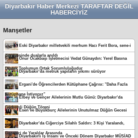
Diyarbakır Haber Merkezi TARAFTAR DEĞİL
HABERCİYİZ
Manşetler
Eski Diyarbakır milletvekili merhum Hacı Ferit Bora, sene-i
devriyesinde dualarla anıldı
Onur Ocakbaşı İşletmecisi Vedat Günaydın: Yerel Basına
Destek Toplumun Ortak Sorumluluğudur
Diyarbakır’da metruk yapıların yıkımı sürüyor
Ergani'de Öğrencilerden Kütüphane Çağrısı: "Daha Fazla
Kütüphane İstiyoruz"
Elbey ve Gençer Ailelerinin Mutlu Günü: Diyarbakır’da
Görkemli Düğün Töreni
Esen ve Büyükburç Ailelerinin Unutulmaz Düğün Gecesi
Diyarbakır’da Ciğerciye Silahlı Saldırı: 3 Kişi Yaralandı,
Gazeteci de Yaralılar Arasında
Diyarbakırlı İş İnsanı ve Önceki Dönem Diyarbakır MÜSİAD