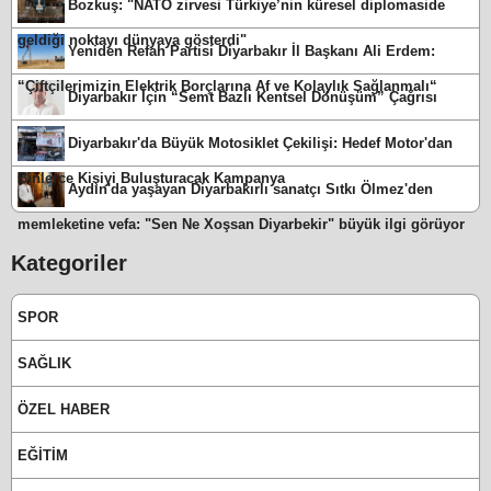
Bozkuş: "NATO zirvesi Türkiye’nin küresel diplomaside
geldiği noktayı dünyaya gösterdi"
Yeniden Refah Partisi Diyarbakır İl Başkanı Ali Erdem:
“Çiftçilerimizin Elektrik Borçlarına Af ve Kolaylık Sağlanmalı“
Diyarbakır İçin “Semt Bazlı Kentsel Dönüşüm” Çağrısı
Diyarbakır'da Büyük Motosiklet Çekilişi: Hedef Motor'dan
Binlerce Kişiyi Buluşturacak Kampanya
Aydın'da yaşayan Diyarbakırlı sanatçı Sıtkı Ölmez'den
memleketine vefa: "Sen Ne Xoşsan Diyarbekir" büyük ilgi görüyor
Kategoriler
SPOR
SAĞLIK
ÖZEL HABER
EĞİTİM