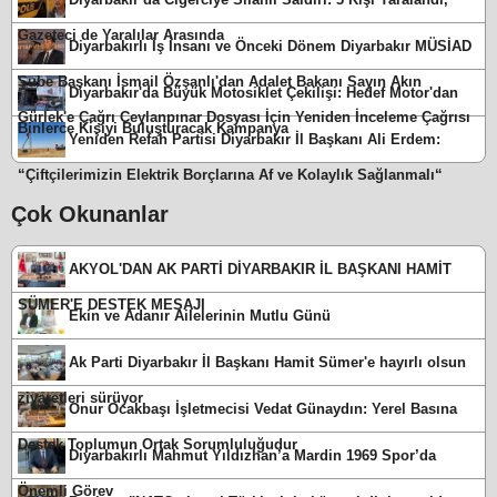
Gazeteci de Yaralılar Arasında
Diyarbakırlı İş İnsanı ve Önceki Dönem Diyarbakır MÜSİAD
Şube Başkanı İsmail Özşanlı'dan Adalet Bakanı Sayın Akın
Diyarbakır'da Büyük Motosiklet Çekilişi: Hedef Motor'dan
Gürlek'e Çağrı Ceylanpınar Dosyası İçin Yeniden İnceleme Çağrısı
Binlerce Kişiyi Buluşturacak Kampanya
Yeniden Refah Partisi Diyarbakır İl Başkanı Ali Erdem:
“Çiftçilerimizin Elektrik Borçlarına Af ve Kolaylık Sağlanmalı“
Çok Okunanlar
AKYOL'DAN AK PARTİ DİYARBAKIR İL BAŞKANI HAMİT
SÜMER'E DESTEK MESAJI
Ekin ve Adanır Ailelerinin Mutlu Günü
Ak Parti Diyarbakır İl Başkanı Hamit Sümer'e hayırlı olsun
ziyaretleri sürüyor
Onur Ocakbaşı İşletmecisi Vedat Günaydın: Yerel Basına
Destek Toplumun Ortak Sorumluluğudur
Diyarbakırlı Mahmut Yıldızhan’a Mardin 1969 Spor’da
Önemli Görev