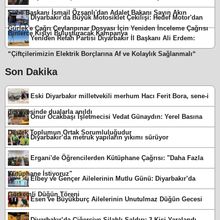
Şube Başkanı İsmail Özşanlı'dan Adalet Bakanı Sayın Akın
Diyarbakır'da Büyük Motosiklet Çekilişi: Hedef Motor'dan
Gürlek'e Çağrı Ceylanpınar Dosyası İçin Yeniden İnceleme Çağrısı
Binlerce Kişiyi Buluşturacak Kampanya
Yeniden Refah Partisi Diyarbakır İl Başkanı Ali Erdem:
“Çiftçilerimizin Elektrik Borçlarına Af ve Kolaylık Sağlanmalı“
Son Dakika
Eski Diyarbakır milletvekili merhum Hacı Ferit Bora, sene-i
devriyesinde dualarla anıldı
Onur Ocakbaşı İşletmecisi Vedat Günaydın: Yerel Basına
Destek Toplumun Ortak Sorumluluğudur
Diyarbakır’da metruk yapıların yıkımı sürüyor
Ergani'de Öğrencilerden Kütüphane Çağrısı: "Daha Fazla
Kütüphane İstiyoruz"
Elbey ve Gençer Ailelerinin Mutlu Günü: Diyarbakır’da
Görkemli Düğün Töreni
Esen ve Büyükburç Ailelerinin Unutulmaz Düğün Gecesi
Diyarbakır’da Ciğerciye Silahlı Saldırı: 3 Kişi Yaralandı,