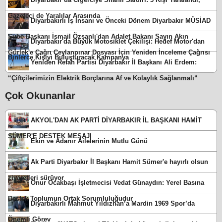
Gazeteci de Yaralılar Arasında
Diyarbakırlı İş İnsanı ve Önceki Dönem Diyarbakır MÜSİAD
Şube Başkanı İsmail Özşanlı'dan Adalet Bakanı Sayın Akın
Diyarbakır'da Büyük Motosiklet Çekilişi: Hedef Motor'dan
Gürlek'e Çağrı Ceylanpınar Dosyası İçin Yeniden İnceleme Çağrısı
Binlerce Kişiyi Buluşturacak Kampanya
Yeniden Refah Partisi Diyarbakır İl Başkanı Ali Erdem:
“Çiftçilerimizin Elektrik Borçlarına Af ve Kolaylık Sağlanmalı“
Çok Okunanlar
AKYOL'DAN AK PARTİ DİYARBAKIR İL BAŞKANI HAMİT
SÜMER'E DESTEK MESAJI
Ekin ve Adanır Ailelerinin Mutlu Günü
Ak Parti Diyarbakır İl Başkanı Hamit Sümer'e hayırlı olsun
ziyaretleri sürüyor
Onur Ocakbaşı İşletmecisi Vedat Günaydın: Yerel Basına
Destek Toplumun Ortak Sorumluluğudur
Diyarbakırlı Mahmut Yıldızhan’a Mardin 1969 Spor’da
Önemli Görev