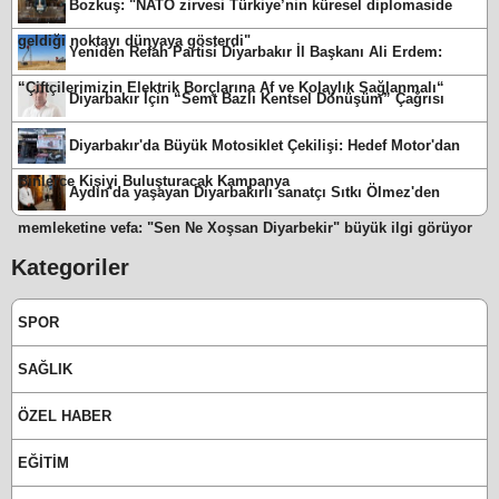
Bozkuş: "NATO zirvesi Türkiye’nin küresel diplomaside
geldiği noktayı dünyaya gösterdi"
Yeniden Refah Partisi Diyarbakır İl Başkanı Ali Erdem:
“Çiftçilerimizin Elektrik Borçlarına Af ve Kolaylık Sağlanmalı“
Diyarbakır İçin “Semt Bazlı Kentsel Dönüşüm” Çağrısı
Diyarbakır'da Büyük Motosiklet Çekilişi: Hedef Motor'dan
Binlerce Kişiyi Buluşturacak Kampanya
Aydın'da yaşayan Diyarbakırlı sanatçı Sıtkı Ölmez'den
memleketine vefa: "Sen Ne Xoşsan Diyarbekir" büyük ilgi görüyor
Kategoriler
SPOR
SAĞLIK
ÖZEL HABER
EĞİTİM