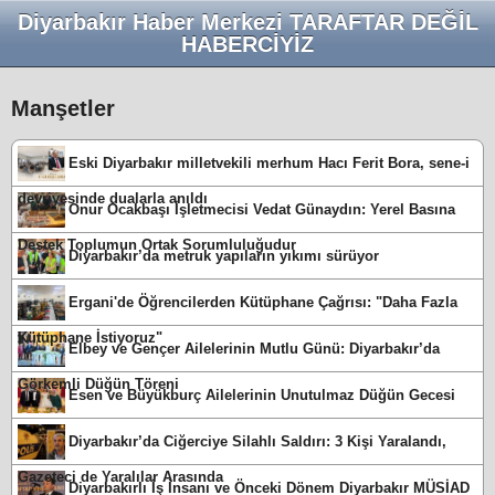
Diyarbakır Haber Merkezi TARAFTAR DEĞİL
HABERCİYİZ
Manşetler
Eski Diyarbakır milletvekili merhum Hacı Ferit Bora, sene-i
devriyesinde dualarla anıldı
Onur Ocakbaşı İşletmecisi Vedat Günaydın: Yerel Basına
Destek Toplumun Ortak Sorumluluğudur
Diyarbakır’da metruk yapıların yıkımı sürüyor
Ergani'de Öğrencilerden Kütüphane Çağrısı: "Daha Fazla
Kütüphane İstiyoruz"
Elbey ve Gençer Ailelerinin Mutlu Günü: Diyarbakır’da
Görkemli Düğün Töreni
Esen ve Büyükburç Ailelerinin Unutulmaz Düğün Gecesi
Diyarbakır’da Ciğerciye Silahlı Saldırı: 3 Kişi Yaralandı,
Gazeteci de Yaralılar Arasında
Diyarbakırlı İş İnsanı ve Önceki Dönem Diyarbakır MÜSİAD