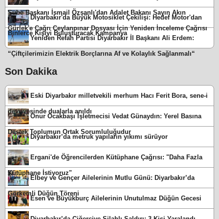
Şube Başkanı İsmail Özşanlı'dan Adalet Bakanı Sayın Akın
Diyarbakır'da Büyük Motosiklet Çekilişi: Hedef Motor'dan
Gürlek'e Çağrı Ceylanpınar Dosyası İçin Yeniden İnceleme Çağrısı
Binlerce Kişiyi Buluşturacak Kampanya
Yeniden Refah Partisi Diyarbakır İl Başkanı Ali Erdem:
“Çiftçilerimizin Elektrik Borçlarına Af ve Kolaylık Sağlanmalı“
Son Dakika
Eski Diyarbakır milletvekili merhum Hacı Ferit Bora, sene-i
devriyesinde dualarla anıldı
Onur Ocakbaşı İşletmecisi Vedat Günaydın: Yerel Basına
Destek Toplumun Ortak Sorumluluğudur
Diyarbakır’da metruk yapıların yıkımı sürüyor
Ergani'de Öğrencilerden Kütüphane Çağrısı: "Daha Fazla
Kütüphane İstiyoruz"
Elbey ve Gençer Ailelerinin Mutlu Günü: Diyarbakır’da
Görkemli Düğün Töreni
Esen ve Büyükburç Ailelerinin Unutulmaz Düğün Gecesi
Diyarbakır’da Ciğerciye Silahlı Saldırı: 3 Kişi Yaralandı,