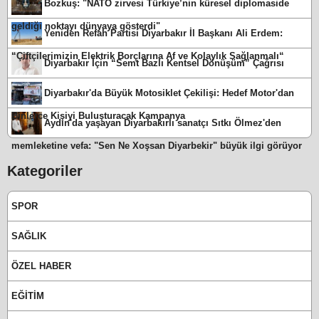
Bozkuş: "NATO zirvesi Türkiye’nin küresel diplomaside
geldiği noktayı dünyaya gösterdi"
Yeniden Refah Partisi Diyarbakır İl Başkanı Ali Erdem:
“Çiftçilerimizin Elektrik Borçlarına Af ve Kolaylık Sağlanmalı“
Diyarbakır İçin “Semt Bazlı Kentsel Dönüşüm” Çağrısı
Diyarbakır'da Büyük Motosiklet Çekilişi: Hedef Motor'dan
Binlerce Kişiyi Buluşturacak Kampanya
Aydın'da yaşayan Diyarbakırlı sanatçı Sıtkı Ölmez'den
memleketine vefa: "Sen Ne Xoşsan Diyarbekir" büyük ilgi görüyor
Kategoriler
SPOR
SAĞLIK
ÖZEL HABER
EĞİTİM