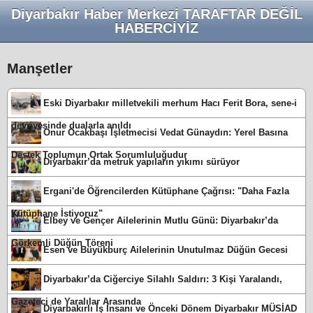
Diyarbakır Haber Merkezi TARAFTAR DEĞİL
HABERCİYİZ
Manşetler
Eski Diyarbakır milletvekili merhum Hacı Ferit Bora, sene-i
devriyesinde dualarla anıldı
Onur Ocakbaşı İşletmecisi Vedat Günaydın: Yerel Basına
Destek Toplumun Ortak Sorumluluğudur
Diyarbakır’da metruk yapıların yıkımı sürüyor
Ergani'de Öğrencilerden Kütüphane Çağrısı: "Daha Fazla
Kütüphane İstiyoruz"
Elbey ve Gençer Ailelerinin Mutlu Günü: Diyarbakır’da
Görkemli Düğün Töreni
Esen ve Büyükburç Ailelerinin Unutulmaz Düğün Gecesi
Diyarbakır’da Ciğerciye Silahlı Saldırı: 3 Kişi Yaralandı,
Gazeteci de Yaralılar Arasında
Diyarbakırlı İş İnsanı ve Önceki Dönem Diyarbakır MÜSİAD