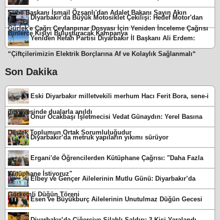
Şube Başkanı İsmail Özşanlı'dan Adalet Bakanı Sayın Akın
Diyarbakır'da Büyük Motosiklet Çekilişi: Hedef Motor'dan
Gürlek'e Çağrı Ceylanpınar Dosyası İçin Yeniden İnceleme Çağrısı
Binlerce Kişiyi Buluşturacak Kampanya
Yeniden Refah Partisi Diyarbakır İl Başkanı Ali Erdem:
“Çiftçilerimizin Elektrik Borçlarına Af ve Kolaylık Sağlanmalı“
Son Dakika
Eski Diyarbakır milletvekili merhum Hacı Ferit Bora, sene-i
devriyesinde dualarla anıldı
Onur Ocakbaşı İşletmecisi Vedat Günaydın: Yerel Basına
Destek Toplumun Ortak Sorumluluğudur
Diyarbakır’da metruk yapıların yıkımı sürüyor
Ergani'de Öğrencilerden Kütüphane Çağrısı: "Daha Fazla
Kütüphane İstiyoruz"
Elbey ve Gençer Ailelerinin Mutlu Günü: Diyarbakır’da
Görkemli Düğün Töreni
Esen ve Büyükburç Ailelerinin Unutulmaz Düğün Gecesi
Diyarbakır’da Ciğerciye Silahlı Saldırı: 3 Kişi Yaralandı,