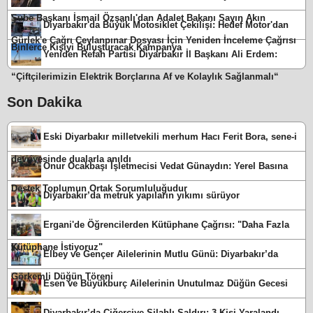
Şube Başkanı İsmail Özşanlı'dan Adalet Bakanı Sayın Akın
Diyarbakır'da Büyük Motosiklet Çekilişi: Hedef Motor'dan
Gürlek'e Çağrı Ceylanpınar Dosyası İçin Yeniden İnceleme Çağrısı
Binlerce Kişiyi Buluşturacak Kampanya
Yeniden Refah Partisi Diyarbakır İl Başkanı Ali Erdem:
“Çiftçilerimizin Elektrik Borçlarına Af ve Kolaylık Sağlanmalı“
Son Dakika
Eski Diyarbakır milletvekili merhum Hacı Ferit Bora, sene-i
devriyesinde dualarla anıldı
Onur Ocakbaşı İşletmecisi Vedat Günaydın: Yerel Basına
Destek Toplumun Ortak Sorumluluğudur
Diyarbakır’da metruk yapıların yıkımı sürüyor
Ergani'de Öğrencilerden Kütüphane Çağrısı: "Daha Fazla
Kütüphane İstiyoruz"
Elbey ve Gençer Ailelerinin Mutlu Günü: Diyarbakır’da
Görkemli Düğün Töreni
Esen ve Büyükburç Ailelerinin Unutulmaz Düğün Gecesi
Diyarbakır’da Ciğerciye Silahlı Saldırı: 3 Kişi Yaralandı,