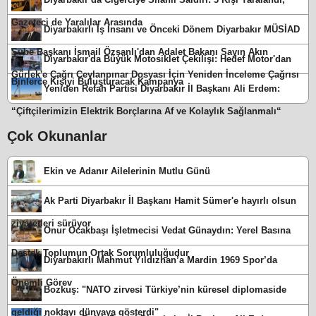
Gazeteci de Yaralılar Arasında
Diyarbakırlı İş İnsanı ve Önceki Dönem Diyarbakır MÜSİAD
Şube Başkanı İsmail Özşanlı'dan Adalet Bakanı Sayın Akın
Diyarbakır'da Büyük Motosiklet Çekilişi: Hedef Motor'dan
Gürlek'e Çağrı Ceylanpınar Dosyası İçin Yeniden İnceleme Çağrısı
Binlerce Kişiyi Buluşturacak Kampanya
Yeniden Refah Partisi Diyarbakır İl Başkanı Ali Erdem:
“Çiftçilerimizin Elektrik Borçlarına Af ve Kolaylık Sağlanmalı“
Çok Okunanlar
Ekin ve Adanır Ailelerinin Mutlu Günü
Ak Parti Diyarbakır İl Başkanı Hamit Sümer'e hayırlı olsun
ziyaretleri sürüyor
Onur Ocakbaşı İşletmecisi Vedat Günaydın: Yerel Basına
Destek Toplumun Ortak Sorumluluğudur
Diyarbakırlı Mahmut Yıldızhan’a Mardin 1969 Spor’da
Önemli Görev
Bozkuş: "NATO zirvesi Türkiye’nin küresel diplomaside
geldiği noktayı dünyaya gösterdi"