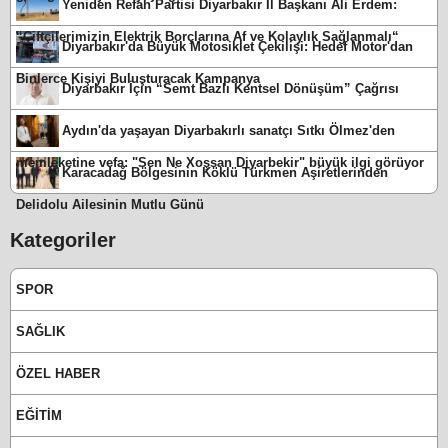
Yeniden Refah Partisi Diyarbakır İl Başkanı Ali Erdem:
“Çiftçilerimizin Elektrik Borçlarına Af ve Kolaylık Sağlanmalı“
Diyarbakır'da Büyük Motosiklet Çekilişi: Hedef Motor'dan
Binlerce Kişiyi Buluşturacak Kampanya
Diyarbakır İçin “Semt Bazlı Kentsel Dönüşüm” Çağrısı
Aydın'da yaşayan Diyarbakırlı sanatçı Sıtkı Ölmez'den
memleketine vefa: "Sen Ne Xoşsan Diyarbekir" büyük ilgi görüyor
Karacadağ Bölgesinin Köklü Türkmen Aşiretlerinden
Delidolu Ailesinin Mutlu Günü
Kategoriler
SPOR
SAĞLIK
ÖZEL HABER
EĞİTİM