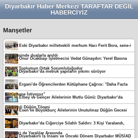
Diyarbakır Haber Merkezi TARAFTAR DEĞİL
HABERCİYİZ
Manşetler
Eski Diyarbakır milletvekili merhum Hacı Ferit Bora, sene-i
devriyesinde dualarla anıldı
Onur Ocakbaşı İşletmecisi Vedat Günaydın: Yerel Basına
Destek Toplumun Ortak Sorumluluğudur
Diyarbakır’da metruk yapıların yıkımı sürüyor
Ergani'de Öğrencilerden Kütüphane Çağrısı: "Daha Fazla
Kütüphane İstiyoruz"
Elbey ve Gençer Ailelerinin Mutlu Günü: Diyarbakır’da
Görkemli Düğün Töreni
Esen ve Büyükburç Ailelerinin Unutulmaz Düğün Gecesi
Diyarbakır’da Ciğerciye Silahlı Saldırı: 3 Kişi Yaralandı,
Gazeteci de Yaralılar Arasında
Diyarbakırlı İş İnsanı ve Önceki Dönem Diyarbakır MÜSİAD