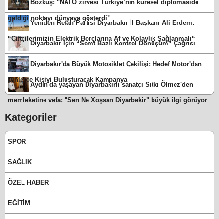
Bozkuş: "NATO zirvesi Türkiye’nin küresel diplomaside
geldiği noktayı dünyaya gösterdi"
Yeniden Refah Partisi Diyarbakır İl Başkanı Ali Erdem:
“Çiftçilerimizin Elektrik Borçlarına Af ve Kolaylık Sağlanmalı“
Diyarbakır İçin “Semt Bazlı Kentsel Dönüşüm” Çağrısı
Diyarbakır'da Büyük Motosiklet Çekilişi: Hedef Motor'dan
Binlerce Kişiyi Buluşturacak Kampanya
Aydın'da yaşayan Diyarbakırlı sanatçı Sıtkı Ölmez'den
memleketine vefa: "Sen Ne Xoşsan Diyarbekir" büyük ilgi görüyor
Kategoriler
SPOR
SAĞLIK
ÖZEL HABER
EĞİTİM