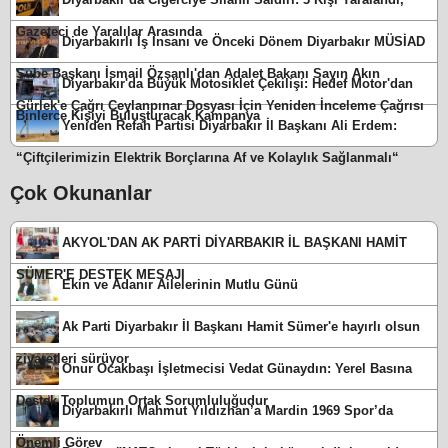
Gazeteci de Yaralılar Arasında
Diyarbakırlı İş İnsanı ve Önceki Dönem Diyarbakır MÜSİAD
Şube Başkanı İsmail Özşanlı'dan Adalet Bakanı Sayın Akın
Diyarbakır'da Büyük Motosiklet Çekilişi: Hedef Motor'dan
Gürlek'e Çağrı Ceylanpınar Dosyası İçin Yeniden İnceleme Çağrısı
Binlerce Kişiyi Buluşturacak Kampanya
Yeniden Refah Partisi Diyarbakır İl Başkanı Ali Erdem:
“Çiftçilerimizin Elektrik Borçlarına Af ve Kolaylık Sağlanmalı“
Çok Okunanlar
AKYOL'DAN AK PARTİ DİYARBAKIR İL BAŞKANI HAMİT
SÜMER'E DESTEK MESAJI
Ekin ve Adanır Ailelerinin Mutlu Günü
Ak Parti Diyarbakır İl Başkanı Hamit Sümer'e hayırlı olsun
ziyaretleri sürüyor
Onur Ocakbaşı İşletmecisi Vedat Günaydın: Yerel Basına
Destek Toplumun Ortak Sorumluluğudur
Diyarbakırlı Mahmut Yıldızhan’a Mardin 1969 Spor’da
Önemli Görev