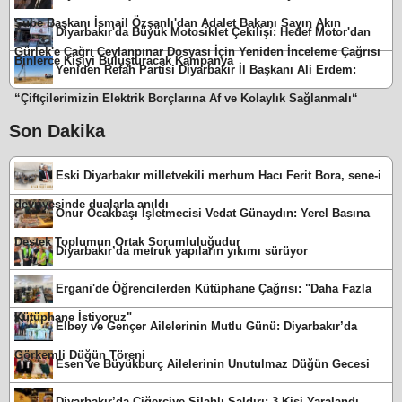
Şube Başkanı İsmail Özşanlı'dan Adalet Bakanı Sayın Akın
Diyarbakır'da Büyük Motosiklet Çekilişi: Hedef Motor'dan
Gürlek'e Çağrı Ceylanpınar Dosyası İçin Yeniden İnceleme Çağrısı
Binlerce Kişiyi Buluşturacak Kampanya
Yeniden Refah Partisi Diyarbakır İl Başkanı Ali Erdem:
“Çiftçilerimizin Elektrik Borçlarına Af ve Kolaylık Sağlanmalı“
Son Dakika
Eski Diyarbakır milletvekili merhum Hacı Ferit Bora, sene-i
devriyesinde dualarla anıldı
Onur Ocakbaşı İşletmecisi Vedat Günaydın: Yerel Basına
Destek Toplumun Ortak Sorumluluğudur
Diyarbakır’da metruk yapıların yıkımı sürüyor
Ergani'de Öğrencilerden Kütüphane Çağrısı: "Daha Fazla
Kütüphane İstiyoruz"
Elbey ve Gençer Ailelerinin Mutlu Günü: Diyarbakır’da
Görkemli Düğün Töreni
Esen ve Büyükburç Ailelerinin Unutulmaz Düğün Gecesi
Diyarbakır’da Ciğerciye Silahlı Saldırı: 3 Kişi Yaralandı,