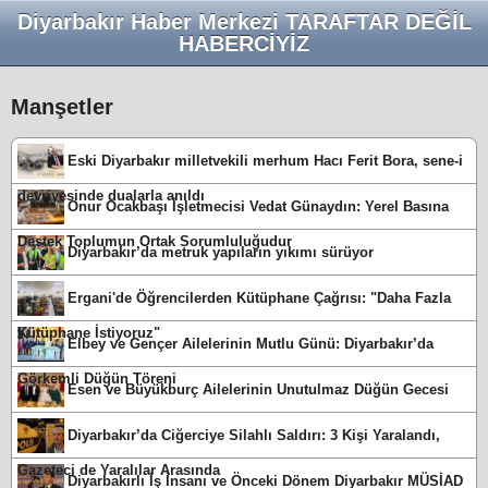
Diyarbakır Haber Merkezi TARAFTAR DEĞİL
HABERCİYİZ
Manşetler
Eski Diyarbakır milletvekili merhum Hacı Ferit Bora, sene-i
devriyesinde dualarla anıldı
Onur Ocakbaşı İşletmecisi Vedat Günaydın: Yerel Basına
Destek Toplumun Ortak Sorumluluğudur
Diyarbakır’da metruk yapıların yıkımı sürüyor
Ergani'de Öğrencilerden Kütüphane Çağrısı: "Daha Fazla
Kütüphane İstiyoruz"
Elbey ve Gençer Ailelerinin Mutlu Günü: Diyarbakır’da
Görkemli Düğün Töreni
Esen ve Büyükburç Ailelerinin Unutulmaz Düğün Gecesi
Diyarbakır’da Ciğerciye Silahlı Saldırı: 3 Kişi Yaralandı,
Gazeteci de Yaralılar Arasında
Diyarbakırlı İş İnsanı ve Önceki Dönem Diyarbakır MÜSİAD