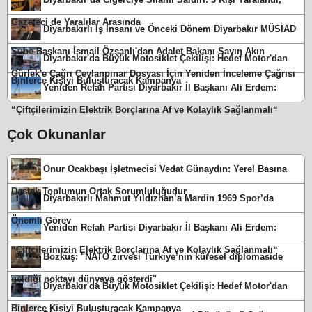
Gazeteci de Yaralılar Arasında
Diyarbakırlı İş İnsanı ve Önceki Dönem Diyarbakır MÜSİAD
Şube Başkanı İsmail Özşanlı'dan Adalet Bakanı Sayın Akın
Diyarbakır'da Büyük Motosiklet Çekilişi: Hedef Motor'dan
Gürlek'e Çağrı Ceylanpınar Dosyası İçin Yeniden İnceleme Çağrısı
Binlerce Kişiyi Buluşturacak Kampanya
Yeniden Refah Partisi Diyarbakır İl Başkanı Ali Erdem:
“Çiftçilerimizin Elektrik Borçlarına Af ve Kolaylık Sağlanmalı“
Çok Okunanlar
Onur Ocakbaşı İşletmecisi Vedat Günaydın: Yerel Basına
Destek Toplumun Ortak Sorumluluğudur
Diyarbakırlı Mahmut Yıldızhan’a Mardin 1969 Spor’da
Önemli Görev
Yeniden Refah Partisi Diyarbakır İl Başkanı Ali Erdem:
“Çiftçilerimizin Elektrik Borçlarına Af ve Kolaylık Sağlanmalı“
Bozkuş: "NATO zirvesi Türkiye’nin küresel diplomaside
geldiği noktayı dünyaya gösterdi"
Diyarbakır'da Büyük Motosiklet Çekilişi: Hedef Motor'dan
Binlerce Kişiyi Buluşturacak Kampanya