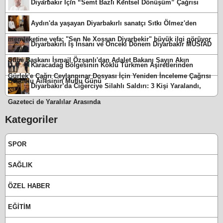
Diyarbakır İçin “Semt Bazlı Kentsel Dönüşüm” Çağrısı
Aydın'da yaşayan Diyarbakırlı sanatçı Sıtkı Ölmez'den
memleketine vefa: "Sen Ne Xoşsan Diyarbekir" büyük ilgi görüyor
Diyarbakırlı İş İnsanı ve Önceki Dönem Diyarbakır MÜSİAD
Şube Başkanı İsmail Özşanlı'dan Adalet Bakanı Sayın Akın
Karacadağ Bölgesinin Köklü Türkmen Aşiretlerinden
Gürlek'e Çağrı Ceylanpınar Dosyası İçin Yeniden İnceleme Çağrısı
Delidolu Ailesinin Mutlu Günü
Diyarbakır’da Ciğerciye Silahlı Saldırı: 3 Kişi Yaralandı,
Gazeteci de Yaralılar Arasında
Kategoriler
SPOR
SAĞLIK
ÖZEL HABER
EĞİTİM