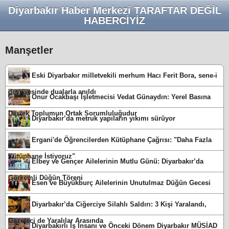
Diyarbakır Haber Merkezi TARAFTAR DEĞİL
HABERCİYİZ
Manşetler
Eski Diyarbakır milletvekili merhum Hacı Ferit Bora, sene-i
devriyesinde dualarla anıldı
Onur Ocakbaşı İşletmecisi Vedat Günaydın: Yerel Basına
Destek Toplumun Ortak Sorumluluğudur
Diyarbakır’da metruk yapıların yıkımı sürüyor
Ergani'de Öğrencilerden Kütüphane Çağrısı: "Daha Fazla
Kütüphane İstiyoruz"
Elbey ve Gençer Ailelerinin Mutlu Günü: Diyarbakır’da
Görkemli Düğün Töreni
Esen ve Büyükburç Ailelerinin Unutulmaz Düğün Gecesi
Diyarbakır’da Ciğerciye Silahlı Saldırı: 3 Kişi Yaralandı,
Gazeteci de Yaralılar Arasında
Diyarbakırlı İş İnsanı ve Önceki Dönem Diyarbakır MÜSİAD