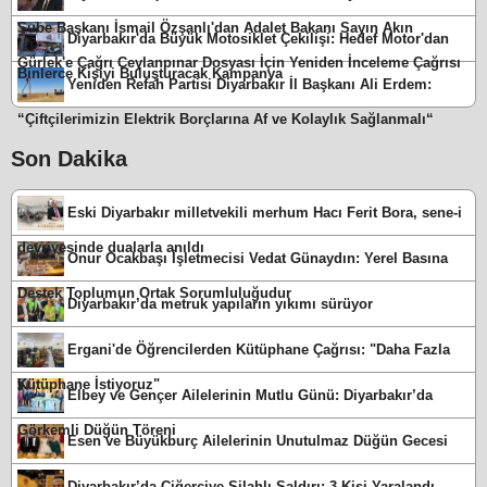
Şube Başkanı İsmail Özşanlı'dan Adalet Bakanı Sayın Akın
Diyarbakır'da Büyük Motosiklet Çekilişi: Hedef Motor'dan
Gürlek'e Çağrı Ceylanpınar Dosyası İçin Yeniden İnceleme Çağrısı
Binlerce Kişiyi Buluşturacak Kampanya
Yeniden Refah Partisi Diyarbakır İl Başkanı Ali Erdem:
“Çiftçilerimizin Elektrik Borçlarına Af ve Kolaylık Sağlanmalı“
Son Dakika
Eski Diyarbakır milletvekili merhum Hacı Ferit Bora, sene-i
devriyesinde dualarla anıldı
Onur Ocakbaşı İşletmecisi Vedat Günaydın: Yerel Basına
Destek Toplumun Ortak Sorumluluğudur
Diyarbakır’da metruk yapıların yıkımı sürüyor
Ergani'de Öğrencilerden Kütüphane Çağrısı: "Daha Fazla
Kütüphane İstiyoruz"
Elbey ve Gençer Ailelerinin Mutlu Günü: Diyarbakır’da
Görkemli Düğün Töreni
Esen ve Büyükburç Ailelerinin Unutulmaz Düğün Gecesi
Diyarbakır’da Ciğerciye Silahlı Saldırı: 3 Kişi Yaralandı,