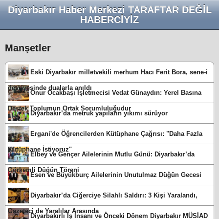
Diyarbakır Haber Merkezi TARAFTAR DEĞİL
HABERCİYİZ
Manşetler
Eski Diyarbakır milletvekili merhum Hacı Ferit Bora, sene-i
devriyesinde dualarla anıldı
Onur Ocakbaşı İşletmecisi Vedat Günaydın: Yerel Basına
Destek Toplumun Ortak Sorumluluğudur
Diyarbakır’da metruk yapıların yıkımı sürüyor
Ergani'de Öğrencilerden Kütüphane Çağrısı: "Daha Fazla
Kütüphane İstiyoruz"
Elbey ve Gençer Ailelerinin Mutlu Günü: Diyarbakır’da
Görkemli Düğün Töreni
Esen ve Büyükburç Ailelerinin Unutulmaz Düğün Gecesi
Diyarbakır’da Ciğerciye Silahlı Saldırı: 3 Kişi Yaralandı,
Gazeteci de Yaralılar Arasında
Diyarbakırlı İş İnsanı ve Önceki Dönem Diyarbakır MÜSİAD