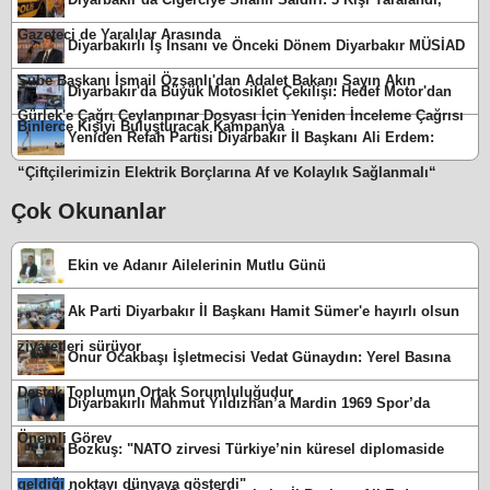
Gazeteci de Yaralılar Arasında
Diyarbakırlı İş İnsanı ve Önceki Dönem Diyarbakır MÜSİAD
Şube Başkanı İsmail Özşanlı'dan Adalet Bakanı Sayın Akın
Diyarbakır'da Büyük Motosiklet Çekilişi: Hedef Motor'dan
Gürlek'e Çağrı Ceylanpınar Dosyası İçin Yeniden İnceleme Çağrısı
Binlerce Kişiyi Buluşturacak Kampanya
Yeniden Refah Partisi Diyarbakır İl Başkanı Ali Erdem:
“Çiftçilerimizin Elektrik Borçlarına Af ve Kolaylık Sağlanmalı“
Çok Okunanlar
Ekin ve Adanır Ailelerinin Mutlu Günü
Ak Parti Diyarbakır İl Başkanı Hamit Sümer'e hayırlı olsun
ziyaretleri sürüyor
Onur Ocakbaşı İşletmecisi Vedat Günaydın: Yerel Basına
Destek Toplumun Ortak Sorumluluğudur
Diyarbakırlı Mahmut Yıldızhan’a Mardin 1969 Spor’da
Önemli Görev
Bozkuş: "NATO zirvesi Türkiye’nin küresel diplomaside
geldiği noktayı dünyaya gösterdi"