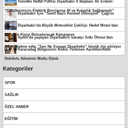
Yeniden Refah Partisi Diyarbakır İl Başkanı Ali Erdem:
“Çiftçilerimizin Elektrik Borçlarına Af ve Kolaylık Sağlanmalı“
Diyarbakır İçin “Semt Bazlı Kentsel Dönüşüm” Çağrısı
Diyarbakır'da Büyük Motosiklet Çekilişi: Hedef Motor'dan
Binlerce Kişiyi Buluşturacak Kampanya
Aydın'da yaşayan Diyarbakırlı sanatçı Sıtkı Ölmez'den
memleketine vefa: "Sen Ne Xoşsan Diyarbekir" büyük ilgi görüyor
Karacadağ Bölgesinin Köklü Türkmen Aşiretlerinden
Delidolu Ailesinin Mutlu Günü
Kategoriler
SPOR
SAĞLIK
ÖZEL HABER
EĞİTİM