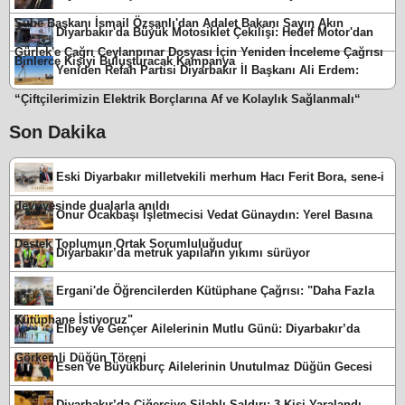
Şube Başkanı İsmail Özşanlı'dan Adalet Bakanı Sayın Akın
Diyarbakır'da Büyük Motosiklet Çekilişi: Hedef Motor'dan
Gürlek'e Çağrı Ceylanpınar Dosyası İçin Yeniden İnceleme Çağrısı
Binlerce Kişiyi Buluşturacak Kampanya
Yeniden Refah Partisi Diyarbakır İl Başkanı Ali Erdem:
“Çiftçilerimizin Elektrik Borçlarına Af ve Kolaylık Sağlanmalı“
Son Dakika
Eski Diyarbakır milletvekili merhum Hacı Ferit Bora, sene-i
devriyesinde dualarla anıldı
Onur Ocakbaşı İşletmecisi Vedat Günaydın: Yerel Basına
Destek Toplumun Ortak Sorumluluğudur
Diyarbakır’da metruk yapıların yıkımı sürüyor
Ergani'de Öğrencilerden Kütüphane Çağrısı: "Daha Fazla
Kütüphane İstiyoruz"
Elbey ve Gençer Ailelerinin Mutlu Günü: Diyarbakır’da
Görkemli Düğün Töreni
Esen ve Büyükburç Ailelerinin Unutulmaz Düğün Gecesi
Diyarbakır’da Ciğerciye Silahlı Saldırı: 3 Kişi Yaralandı,