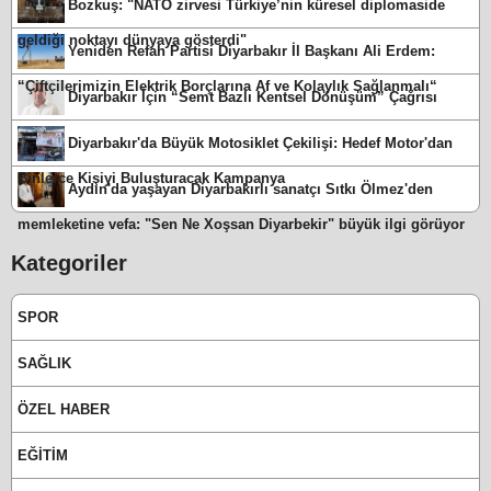
Bozkuş: "NATO zirvesi Türkiye’nin küresel diplomaside
geldiği noktayı dünyaya gösterdi"
Yeniden Refah Partisi Diyarbakır İl Başkanı Ali Erdem:
“Çiftçilerimizin Elektrik Borçlarına Af ve Kolaylık Sağlanmalı“
Diyarbakır İçin “Semt Bazlı Kentsel Dönüşüm” Çağrısı
Diyarbakır'da Büyük Motosiklet Çekilişi: Hedef Motor'dan
Binlerce Kişiyi Buluşturacak Kampanya
Aydın'da yaşayan Diyarbakırlı sanatçı Sıtkı Ölmez'den
memleketine vefa: "Sen Ne Xoşsan Diyarbekir" büyük ilgi görüyor
Kategoriler
SPOR
SAĞLIK
ÖZEL HABER
EĞİTİM