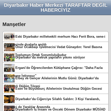
Diyarbakır Haber Merkezi TARAFTAR DEĞİL
HABERCİYİZ
Manşetler
Eski Diyarbakır milletvekili merhum Hacı Ferit Bora, sene-i
devriyesinde dualarla anıldı
Onur Ocakbaşı İşletmecisi Vedat Günaydın: Yerel Basına
Destek Toplumun Ortak Sorumluluğudur
Diyarbakır’da metruk yapıların yıkımı sürüyor
Ergani'de Öğrencilerden Kütüphane Çağrısı: "Daha Fazla
Kütüphane İstiyoruz"
Elbey ve Gençer Ailelerinin Mutlu Günü: Diyarbakır’da
Görkemli Düğün Töreni
Esen ve Büyükburç Ailelerinin Unutulmaz Düğün Gecesi
Diyarbakır’da Ciğerciye Silahlı Saldırı: 3 Kişi Yaralandı,
Gazeteci de Yaralılar Arasında
Diyarbakırlı İş İnsanı ve Önceki Dönem Diyarbakır MÜSİAD