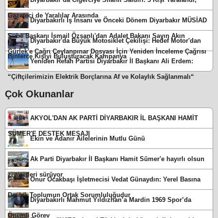
Gazeteci de Yaralılar Arasında
Diyarbakırlı İş İnsanı ve Önceki Dönem Diyarbakır MÜSİAD
Şube Başkanı İsmail Özşanlı'dan Adalet Bakanı Sayın Akın
Diyarbakır'da Büyük Motosiklet Çekilişi: Hedef Motor'dan
Gürlek'e Çağrı Ceylanpınar Dosyası İçin Yeniden İnceleme Çağrısı
Binlerce Kişiyi Buluşturacak Kampanya
Yeniden Refah Partisi Diyarbakır İl Başkanı Ali Erdem:
“Çiftçilerimizin Elektrik Borçlarına Af ve Kolaylık Sağlanmalı“
Çok Okunanlar
AKYOL'DAN AK PARTİ DİYARBAKIR İL BAŞKANI HAMİT
SÜMER'E DESTEK MESAJI
Ekin ve Adanır Ailelerinin Mutlu Günü
Ak Parti Diyarbakır İl Başkanı Hamit Sümer'e hayırlı olsun
ziyaretleri sürüyor
Onur Ocakbaşı İşletmecisi Vedat Günaydın: Yerel Basına
Destek Toplumun Ortak Sorumluluğudur
Diyarbakırlı Mahmut Yıldızhan’a Mardin 1969 Spor’da
Önemli Görev