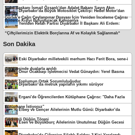
Şube Başkanı İsmail Özşanlı'dan Adalet Bakanı Sayın Akın
Diyarbakır'da Büyük Motosiklet Çekilişi: Hedef Motor'dan
Gürlek'e Çağrı Ceylanpınar Dosyası İçin Yeniden İnceleme Çağrısı
Binlerce Kişiyi Buluşturacak Kampanya
Yeniden Refah Partisi Diyarbakır İl Başkanı Ali Erdem:
“Çiftçilerimizin Elektrik Borçlarına Af ve Kolaylık Sağlanmalı“
Son Dakika
Eski Diyarbakır milletvekili merhum Hacı Ferit Bora, sene-i
devriyesinde dualarla anıldı
Onur Ocakbaşı İşletmecisi Vedat Günaydın: Yerel Basına
Destek Toplumun Ortak Sorumluluğudur
Diyarbakır’da metruk yapıların yıkımı sürüyor
Ergani'de Öğrencilerden Kütüphane Çağrısı: "Daha Fazla
Kütüphane İstiyoruz"
Elbey ve Gençer Ailelerinin Mutlu Günü: Diyarbakır’da
Görkemli Düğün Töreni
Esen ve Büyükburç Ailelerinin Unutulmaz Düğün Gecesi
Diyarbakır’da Ciğerciye Silahlı Saldırı: 3 Kişi Yaralandı,