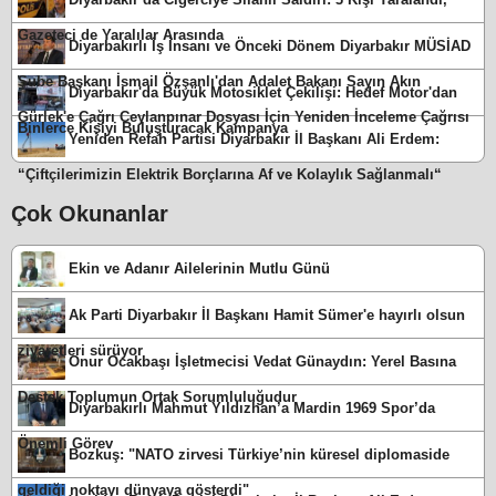
Gazeteci de Yaralılar Arasında
Diyarbakırlı İş İnsanı ve Önceki Dönem Diyarbakır MÜSİAD
Şube Başkanı İsmail Özşanlı'dan Adalet Bakanı Sayın Akın
Diyarbakır'da Büyük Motosiklet Çekilişi: Hedef Motor'dan
Gürlek'e Çağrı Ceylanpınar Dosyası İçin Yeniden İnceleme Çağrısı
Binlerce Kişiyi Buluşturacak Kampanya
Yeniden Refah Partisi Diyarbakır İl Başkanı Ali Erdem:
“Çiftçilerimizin Elektrik Borçlarına Af ve Kolaylık Sağlanmalı“
Çok Okunanlar
Ekin ve Adanır Ailelerinin Mutlu Günü
Ak Parti Diyarbakır İl Başkanı Hamit Sümer'e hayırlı olsun
ziyaretleri sürüyor
Onur Ocakbaşı İşletmecisi Vedat Günaydın: Yerel Basına
Destek Toplumun Ortak Sorumluluğudur
Diyarbakırlı Mahmut Yıldızhan’a Mardin 1969 Spor’da
Önemli Görev
Bozkuş: "NATO zirvesi Türkiye’nin küresel diplomaside
geldiği noktayı dünyaya gösterdi"