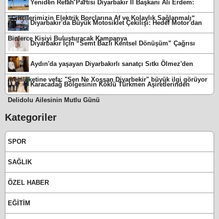
Yeniden Refah Partisi Diyarbakır İl Başkanı Ali Erdem:
“Çiftçilerimizin Elektrik Borçlarına Af ve Kolaylık Sağlanmalı“
Diyarbakır'da Büyük Motosiklet Çekilişi: Hedef Motor'dan
Binlerce Kişiyi Buluşturacak Kampanya
Diyarbakır İçin “Semt Bazlı Kentsel Dönüşüm” Çağrısı
Aydın'da yaşayan Diyarbakırlı sanatçı Sıtkı Ölmez'den
memleketine vefa: "Sen Ne Xoşsan Diyarbekir" büyük ilgi görüyor
Karacadağ Bölgesinin Köklü Türkmen Aşiretlerinden
Delidolu Ailesinin Mutlu Günü
Kategoriler
SPOR
SAĞLIK
ÖZEL HABER
EĞİTİM