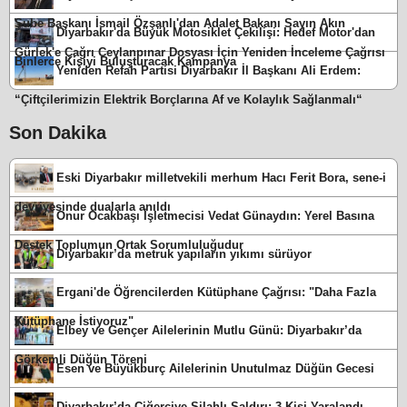
Şube Başkanı İsmail Özşanlı'dan Adalet Bakanı Sayın Akın
Diyarbakır'da Büyük Motosiklet Çekilişi: Hedef Motor'dan
Gürlek'e Çağrı Ceylanpınar Dosyası İçin Yeniden İnceleme Çağrısı
Binlerce Kişiyi Buluşturacak Kampanya
Yeniden Refah Partisi Diyarbakır İl Başkanı Ali Erdem:
“Çiftçilerimizin Elektrik Borçlarına Af ve Kolaylık Sağlanmalı“
Son Dakika
Eski Diyarbakır milletvekili merhum Hacı Ferit Bora, sene-i
devriyesinde dualarla anıldı
Onur Ocakbaşı İşletmecisi Vedat Günaydın: Yerel Basına
Destek Toplumun Ortak Sorumluluğudur
Diyarbakır’da metruk yapıların yıkımı sürüyor
Ergani'de Öğrencilerden Kütüphane Çağrısı: "Daha Fazla
Kütüphane İstiyoruz"
Elbey ve Gençer Ailelerinin Mutlu Günü: Diyarbakır’da
Görkemli Düğün Töreni
Esen ve Büyükburç Ailelerinin Unutulmaz Düğün Gecesi
Diyarbakır’da Ciğerciye Silahlı Saldırı: 3 Kişi Yaralandı,