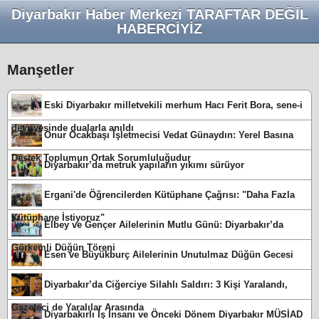
Diyarbakır Haber Merkezi TARAFTAR DEĞİL
HABERCİYİZ
Manşetler
Eski Diyarbakır milletvekili merhum Hacı Ferit Bora, sene-i
devriyesinde dualarla anıldı
Onur Ocakbaşı İşletmecisi Vedat Günaydın: Yerel Basına
Destek Toplumun Ortak Sorumluluğudur
Diyarbakır’da metruk yapıların yıkımı sürüyor
Ergani'de Öğrencilerden Kütüphane Çağrısı: "Daha Fazla
Kütüphane İstiyoruz"
Elbey ve Gençer Ailelerinin Mutlu Günü: Diyarbakır’da
Görkemli Düğün Töreni
Esen ve Büyükburç Ailelerinin Unutulmaz Düğün Gecesi
Diyarbakır’da Ciğerciye Silahlı Saldırı: 3 Kişi Yaralandı,
Gazeteci de Yaralılar Arasında
Diyarbakırlı İş İnsanı ve Önceki Dönem Diyarbakır MÜSİAD