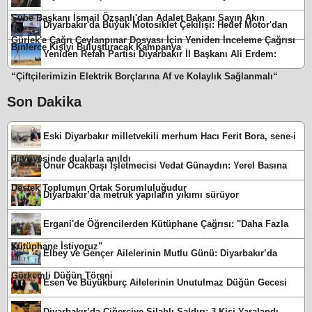
Şube Başkanı İsmail Özşanlı'dan Adalet Bakanı Sayın Akın
Diyarbakır'da Büyük Motosiklet Çekilişi: Hedef Motor'dan
Gürlek'e Çağrı Ceylanpınar Dosyası İçin Yeniden İnceleme Çağrısı
Binlerce Kişiyi Buluşturacak Kampanya
Yeniden Refah Partisi Diyarbakır İl Başkanı Ali Erdem:
“Çiftçilerimizin Elektrik Borçlarına Af ve Kolaylık Sağlanmalı“
Son Dakika
Eski Diyarbakır milletvekili merhum Hacı Ferit Bora, sene-i
devriyesinde dualarla anıldı
Onur Ocakbaşı İşletmecisi Vedat Günaydın: Yerel Basına
Destek Toplumun Ortak Sorumluluğudur
Diyarbakır’da metruk yapıların yıkımı sürüyor
Ergani'de Öğrencilerden Kütüphane Çağrısı: "Daha Fazla
Kütüphane İstiyoruz"
Elbey ve Gençer Ailelerinin Mutlu Günü: Diyarbakır’da
Görkemli Düğün Töreni
Esen ve Büyükburç Ailelerinin Unutulmaz Düğün Gecesi
Diyarbakır’da Ciğerciye Silahlı Saldırı: 3 Kişi Yaralandı,