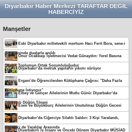
Diyarbakır Haber Merkezi TARAFTAR DEĞİL
HABERCİYİZ
Manşetler
Eski Diyarbakır milletvekili merhum Hacı Ferit Bora, sene-i
devriyesinde dualarla anıldı
Onur Ocakbaşı İşletmecisi Vedat Günaydın: Yerel Basına
Destek Toplumun Ortak Sorumluluğudur
Diyarbakır’da metruk yapıların yıkımı sürüyor
Ergani'de Öğrencilerden Kütüphane Çağrısı: "Daha Fazla
Kütüphane İstiyoruz"
Elbey ve Gençer Ailelerinin Mutlu Günü: Diyarbakır’da
Görkemli Düğün Töreni
Esen ve Büyükburç Ailelerinin Unutulmaz Düğün Gecesi
Diyarbakır’da Ciğerciye Silahlı Saldırı: 3 Kişi Yaralandı,
Gazeteci de Yaralılar Arasında
Diyarbakırlı İş İnsanı ve Önceki Dönem Diyarbakır MÜSİAD