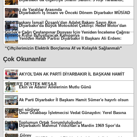
Gazeteci de Yaralılar Arasında
Diyarbakırlı İş İnsanı ve Önceki Dönem Diyarbakır MÜSİAD
Şube Başkanı İsmail Özşanlı'dan Adalet Bakanı Sayın Akın
Diyarbakır'da Büyük Motosiklet Çekilişi: Hedef Motor'dan
Gürlek'e Çağrı Ceylanpınar Dosyası İçin Yeniden İnceleme Çağrısı
Binlerce Kişiyi Buluşturacak Kampanya
Yeniden Refah Partisi Diyarbakır İl Başkanı Ali Erdem:
“Çiftçilerimizin Elektrik Borçlarına Af ve Kolaylık Sağlanmalı“
Çok Okunanlar
AKYOL'DAN AK PARTİ DİYARBAKIR İL BAŞKANI HAMİT
SÜMER'E DESTEK MESAJI
Ekin ve Adanır Ailelerinin Mutlu Günü
Ak Parti Diyarbakır İl Başkanı Hamit Sümer'e hayırlı olsun
ziyaretleri sürüyor
Onur Ocakbaşı İşletmecisi Vedat Günaydın: Yerel Basına
Destek Toplumun Ortak Sorumluluğudur
Diyarbakırlı Mahmut Yıldızhan’a Mardin 1969 Spor’da
Önemli Görev