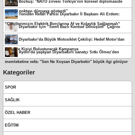
Bozkuş: "NATO zirvesi Türkiye’nin küresel diplomaside
geldiği noktayı dünyaya gösterdi"
Yeniden Refah Partisi Diyarbakır İl Başkanı Ali Erdem:
“Çiftçilerimizin Elektrik Borçlarına Af ve Kolaylık Sağlanmalı“
Diyarbakır İçin “Semt Bazlı Kentsel Dönüşüm” Çağrısı
Diyarbakır'da Büyük Motosiklet Çekilişi: Hedef Motor'dan
Binlerce Kişiyi Buluşturacak Kampanya
Aydın'da yaşayan Diyarbakırlı sanatçı Sıtkı Ölmez'den
memleketine vefa: "Sen Ne Xoşsan Diyarbekir" büyük ilgi görüyor
Kategoriler
SPOR
SAĞLIK
ÖZEL HABER
EĞİTİM