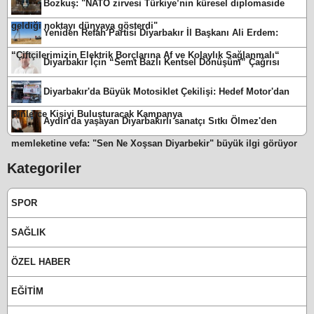
Bozkuş: "NATO zirvesi Türkiye’nin küresel diplomaside
geldiği noktayı dünyaya gösterdi"
Yeniden Refah Partisi Diyarbakır İl Başkanı Ali Erdem:
“Çiftçilerimizin Elektrik Borçlarına Af ve Kolaylık Sağlanmalı“
Diyarbakır İçin “Semt Bazlı Kentsel Dönüşüm” Çağrısı
Diyarbakır'da Büyük Motosiklet Çekilişi: Hedef Motor'dan
Binlerce Kişiyi Buluşturacak Kampanya
Aydın'da yaşayan Diyarbakırlı sanatçı Sıtkı Ölmez'den
memleketine vefa: "Sen Ne Xoşsan Diyarbekir" büyük ilgi görüyor
Kategoriler
SPOR
SAĞLIK
ÖZEL HABER
EĞİTİM