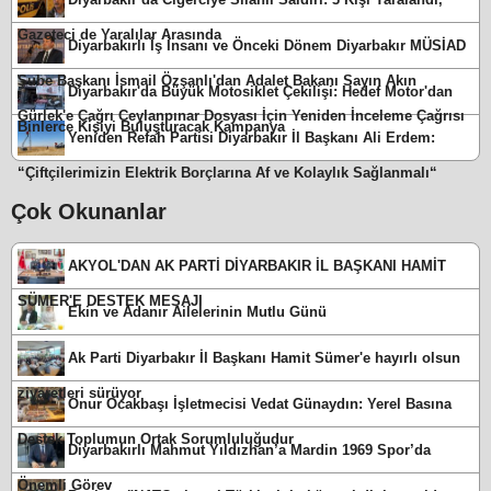
Gazeteci de Yaralılar Arasında
Diyarbakırlı İş İnsanı ve Önceki Dönem Diyarbakır MÜSİAD
Şube Başkanı İsmail Özşanlı'dan Adalet Bakanı Sayın Akın
Diyarbakır'da Büyük Motosiklet Çekilişi: Hedef Motor'dan
Gürlek'e Çağrı Ceylanpınar Dosyası İçin Yeniden İnceleme Çağrısı
Binlerce Kişiyi Buluşturacak Kampanya
Yeniden Refah Partisi Diyarbakır İl Başkanı Ali Erdem:
“Çiftçilerimizin Elektrik Borçlarına Af ve Kolaylık Sağlanmalı“
Çok Okunanlar
AKYOL'DAN AK PARTİ DİYARBAKIR İL BAŞKANI HAMİT
SÜMER'E DESTEK MESAJI
Ekin ve Adanır Ailelerinin Mutlu Günü
Ak Parti Diyarbakır İl Başkanı Hamit Sümer'e hayırlı olsun
ziyaretleri sürüyor
Onur Ocakbaşı İşletmecisi Vedat Günaydın: Yerel Basına
Destek Toplumun Ortak Sorumluluğudur
Diyarbakırlı Mahmut Yıldızhan’a Mardin 1969 Spor’da
Önemli Görev