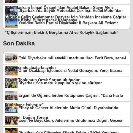
Şube Başkanı İsmail Özşanlı'dan Adalet Bakanı Sayın Akın
Diyarbakır'da Büyük Motosiklet Çekilişi: Hedef Motor'dan
Gürlek'e Çağrı Ceylanpınar Dosyası İçin Yeniden İnceleme Çağrısı
Binlerce Kişiyi Buluşturacak Kampanya
Yeniden Refah Partisi Diyarbakır İl Başkanı Ali Erdem:
“Çiftçilerimizin Elektrik Borçlarına Af ve Kolaylık Sağlanmalı“
Son Dakika
Eski Diyarbakır milletvekili merhum Hacı Ferit Bora, sene-i
devriyesinde dualarla anıldı
Onur Ocakbaşı İşletmecisi Vedat Günaydın: Yerel Basına
Destek Toplumun Ortak Sorumluluğudur
Diyarbakır’da metruk yapıların yıkımı sürüyor
Ergani'de Öğrencilerden Kütüphane Çağrısı: "Daha Fazla
Kütüphane İstiyoruz"
Elbey ve Gençer Ailelerinin Mutlu Günü: Diyarbakır’da
Görkemli Düğün Töreni
Esen ve Büyükburç Ailelerinin Unutulmaz Düğün Gecesi
Diyarbakır’da Ciğerciye Silahlı Saldırı: 3 Kişi Yaralandı,