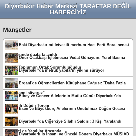
Diyarbakır Haber Merkezi TARAFTAR DEĞİL
HABERCİYİZ
Manşetler
Eski Diyarbakır milletvekili merhum Hacı Ferit Bora, sene-i
devriyesinde dualarla anıldı
Onur Ocakbaşı İşletmecisi Vedat Günaydın: Yerel Basına
Destek Toplumun Ortak Sorumluluğudur
Diyarbakır’da metruk yapıların yıkımı sürüyor
Ergani'de Öğrencilerden Kütüphane Çağrısı: "Daha Fazla
Kütüphane İstiyoruz"
Elbey ve Gençer Ailelerinin Mutlu Günü: Diyarbakır’da
Görkemli Düğün Töreni
Esen ve Büyükburç Ailelerinin Unutulmaz Düğün Gecesi
Diyarbakır’da Ciğerciye Silahlı Saldırı: 3 Kişi Yaralandı,
Gazeteci de Yaralılar Arasında
Diyarbakırlı İş İnsanı ve Önceki Dönem Diyarbakır MÜSİAD