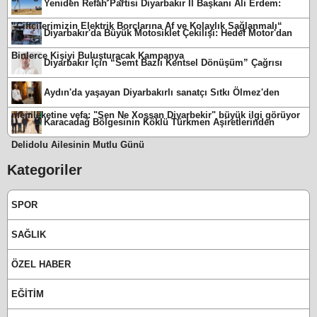
Yeniden Refah Partisi Diyarbakır İl Başkanı Ali Erdem:
“Çiftçilerimizin Elektrik Borçlarına Af ve Kolaylık Sağlanmalı“
Diyarbakır'da Büyük Motosiklet Çekilişi: Hedef Motor'dan
Binlerce Kişiyi Buluşturacak Kampanya
Diyarbakır İçin “Semt Bazlı Kentsel Dönüşüm” Çağrısı
Aydın'da yaşayan Diyarbakırlı sanatçı Sıtkı Ölmez'den
memleketine vefa: "Sen Ne Xoşsan Diyarbekir" büyük ilgi görüyor
Karacadağ Bölgesinin Köklü Türkmen Aşiretlerinden
Delidolu Ailesinin Mutlu Günü
Kategoriler
SPOR
SAĞLIK
ÖZEL HABER
EĞİTİM