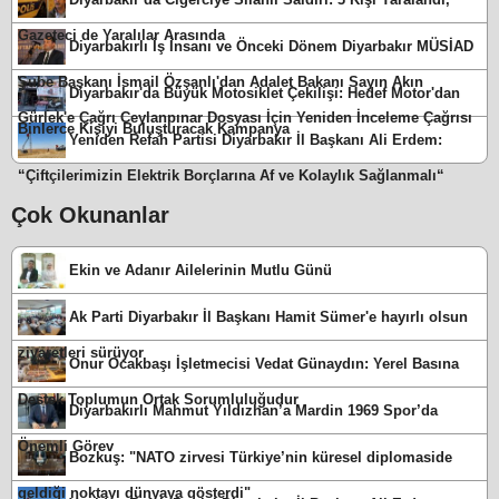
Gazeteci de Yaralılar Arasında
Diyarbakırlı İş İnsanı ve Önceki Dönem Diyarbakır MÜSİAD
Şube Başkanı İsmail Özşanlı'dan Adalet Bakanı Sayın Akın
Diyarbakır'da Büyük Motosiklet Çekilişi: Hedef Motor'dan
Gürlek'e Çağrı Ceylanpınar Dosyası İçin Yeniden İnceleme Çağrısı
Binlerce Kişiyi Buluşturacak Kampanya
Yeniden Refah Partisi Diyarbakır İl Başkanı Ali Erdem:
“Çiftçilerimizin Elektrik Borçlarına Af ve Kolaylık Sağlanmalı“
Çok Okunanlar
Ekin ve Adanır Ailelerinin Mutlu Günü
Ak Parti Diyarbakır İl Başkanı Hamit Sümer'e hayırlı olsun
ziyaretleri sürüyor
Onur Ocakbaşı İşletmecisi Vedat Günaydın: Yerel Basına
Destek Toplumun Ortak Sorumluluğudur
Diyarbakırlı Mahmut Yıldızhan’a Mardin 1969 Spor’da
Önemli Görev
Bozkuş: "NATO zirvesi Türkiye’nin küresel diplomaside
geldiği noktayı dünyaya gösterdi"