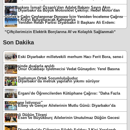
Şube Başkanı İsmail Özşanlı'dan Adalet Bakanı Sayın Akın
Diyarbakır'da Büyük Motosiklet Çekilişi: Hedef Motor'dan
Gürlek'e Çağrı Ceylanpınar Dosyası İçin Yeniden İnceleme Çağrısı
Binlerce Kişiyi Buluşturacak Kampanya
Yeniden Refah Partisi Diyarbakır İl Başkanı Ali Erdem:
“Çiftçilerimizin Elektrik Borçlarına Af ve Kolaylık Sağlanmalı“
Son Dakika
Eski Diyarbakır milletvekili merhum Hacı Ferit Bora, sene-i
devriyesinde dualarla anıldı
Onur Ocakbaşı İşletmecisi Vedat Günaydın: Yerel Basına
Destek Toplumun Ortak Sorumluluğudur
Diyarbakır’da metruk yapıların yıkımı sürüyor
Ergani'de Öğrencilerden Kütüphane Çağrısı: "Daha Fazla
Kütüphane İstiyoruz"
Elbey ve Gençer Ailelerinin Mutlu Günü: Diyarbakır’da
Görkemli Düğün Töreni
Esen ve Büyükburç Ailelerinin Unutulmaz Düğün Gecesi
Diyarbakır’da Ciğerciye Silahlı Saldırı: 3 Kişi Yaralandı,