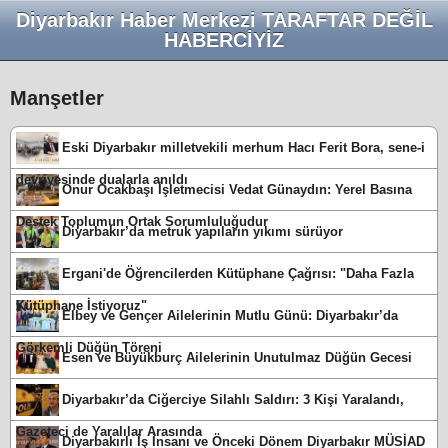
Diyarbakır Haber Merkezi TARAFTAR DEĞİL
HABERCİYİZ
Manşetler
Eski Diyarbakır milletvekili merhum Hacı Ferit Bora, sene-i
devriyesinde dualarla anıldı
Onur Ocakbaşı İşletmecisi Vedat Günaydın: Yerel Basına
Destek Toplumun Ortak Sorumluluğudur
Diyarbakır’da metruk yapıların yıkımı sürüyor
Ergani'de Öğrencilerden Kütüphane Çağrısı: "Daha Fazla
Kütüphane İstiyoruz"
Elbey ve Gençer Ailelerinin Mutlu Günü: Diyarbakır’da
Görkemli Düğün Töreni
Esen ve Büyükburç Ailelerinin Unutulmaz Düğün Gecesi
Diyarbakır’da Ciğerciye Silahlı Saldırı: 3 Kişi Yaralandı,
Gazeteci de Yaralılar Arasında
Diyarbakırlı İş İnsanı ve Önceki Dönem Diyarbakır MÜSİAD